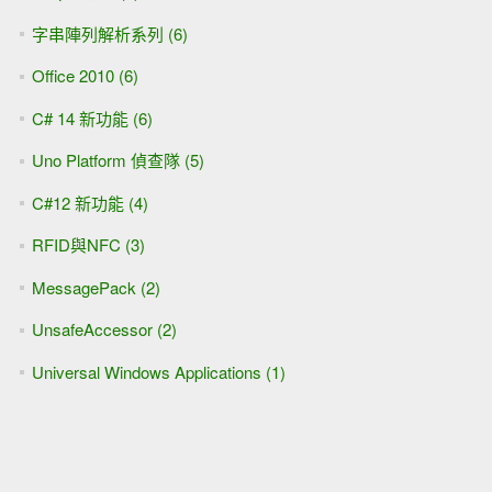
字串陣列解析系列 (6)
Office 2010 (6)
C# 14 新功能 (6)
Uno Platform 偵查隊 (5)
C#12 新功能 (4)
RFID與NFC (3)
MessagePack (2)
UnsafeAccessor (2)
Universal Windows Applications (1)