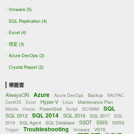
Vmware (5)
SQL Replication (4)
Excel (4)
待定 (3)
Azure DevOps (2)
Crystal Report (2)
標籤雲
Azure
AlwaysON
Azure DevOps
Backup
BACPAC
Hyper-V
CentOS
Linux
Maintenance Plan
Excel
SQL
PowerShell
Script
SCVMM
Mantis
Oracle
SQL 2014
SQL 2012
SQL 2016
SQL 2017
SQL
SSDT
SSIS
2019
SQL Agent
SQL Database
SSRS
Troubleshooting
Vmware
VSTS
Trigger