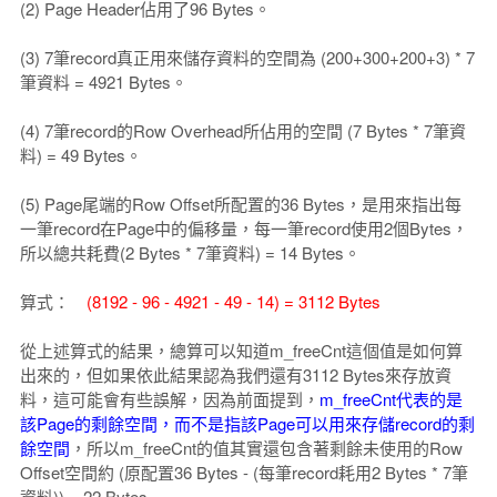
(2) Page Header佔用了96 Bytes。
(3) 7筆record真正用來儲存資料的空間為 (200+300+200+3) * 7
筆資料 = 4921 Bytes。
(4) 7筆record的Row Overhead所佔用的空間 (7 Bytes * 7筆資
料) = 49 Bytes。
(5) Page尾端的Row Offset所配置的36 Bytes，是用來指出每
一筆record在Page中的偏移量，每一筆record使用2個Bytes，
所以總共耗費(2 Bytes * 7筆資料) = 14 Bytes。
算式：
(8192 - 96 - 4921 - 49 - 14) = 3112 Bytes
從上述算式的結果，總算可以知道m_freeCnt這個值是如何算
出來的，但如果依此結果認為我們還有3112 Bytes來存放資
料，這可能會有些誤解，因為前面提到，
m_freeCnt代表的是
該Page的剩餘空間，而不是指該Page可以用來存儲record的剩
餘空間
，所以m_freeCnt的值其實還包含著剩餘未使用的Row
Offset空間約 (原配置36 Bytes - (每筆record耗用2 Bytes * 7筆
資料)) = 22 Bytes