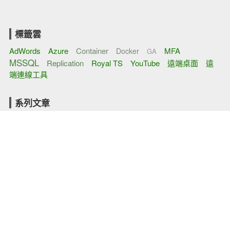
標籤雲
AdWords
Azure
Container
MFA
Docker
GA
MSSQL
Replication
Royal TS
YouTube
遠端桌面
遠
端連線工具
系列文章
[MSSQL]Replication (5)
[MSSQL]On Docker (4)
[MSSQL]Inside (2)
[MSSQL]Management (2)
Google Analytics (2)
[MSSQL]SQL Server on Linux (2)