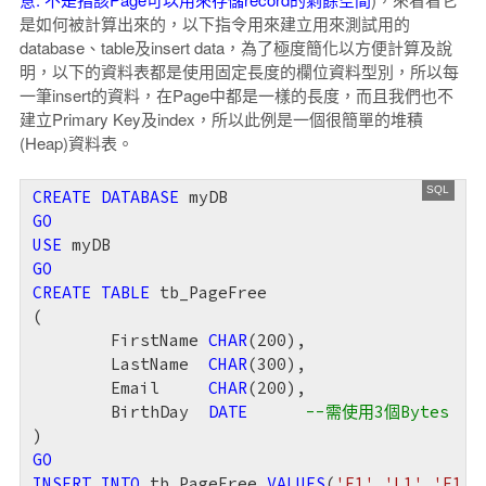
是如何被計算出來的，以下指令用來建立用來測試用的
database、table及insert data，為了極度簡化以方便計算及說
明，以下的資料表都是使用固定長度的欄位資料型別，所以每
一筆insert的資料，在Page中都是一樣的長度，而且我們也不
建立Primary Key及index，所以此例是一個很簡單的堆積
(Heap)資料表。
CREATE
DATABASE
GO
USE
GO
CREATE
TABLE
 tb_PageFree

(

	FirstName 
CHAR
(
200
),

	LastName  
CHAR
(
300
),

	Email     
CHAR
(
200
),

	BirthDay  
DATE
--需使用3個Bytes
GO
INSERT
INTO
 tb_PageFree 
VALUES
(
'F1'
,
'L1'
,
'F1.L