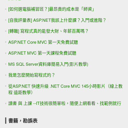
[如何選電腦補習班？]最昂貴的成本是「師資」
[自我評量表] ASP.NET我該上什麼課？入門或進階？
[轉職] 寫程式真的能發大財、年薪百萬嗎？
ASP.NET Core MVC 第一天免費試聽
ASP.NET MVC 第一天課程免費試聽
MS SQL Server資料庫簡易入門(影片教學)
我是怎麼開始寫程式的？
從ASP.NET 快速升級 .NET Core MVC 145小時影片（線上教
程 遠距教學）
讀書 與 上課 --IT技術很簡單啦，隨便上網看看、找範例就行
書籍，勘誤表