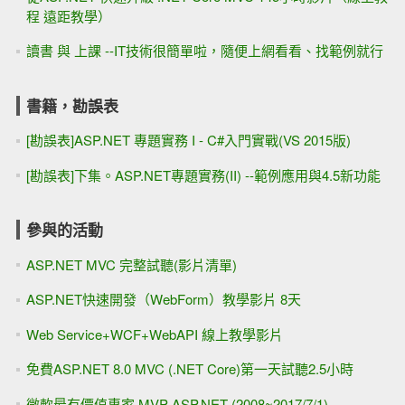
程 遠距教學）
讀書 與 上課 --IT技術很簡單啦，隨便上網看看、找範例就行
書籍，勘誤表
[勘誤表]ASP.NET 專題實務 I - C#入門實戰(VS 2015版)
[勘誤表]下集。ASP.NET專題實務(II) --範例應用與4.5新功能
參與的活動
ASP.NET MVC 完整試聽(影片清單)
ASP.NET快速開發（WebForm）教學影片 8天
Web Service+WCF+WebAPI 線上教學影片
免費ASP.NET 8.0 MVC (.NET Core)第一天試聽2.5小時
微軟最有價值專家 MVP ASP.NET (2008~2017/7/1)