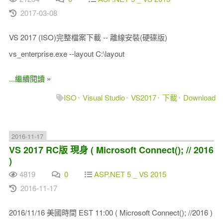
2017-03-08
VS 2017 (ISO)完整檔案下載 -- 離線安裝(硬碟版)
vs_enterprise.exe --layout C:\layout
...繼續閱讀 »
ISO
Visual Studio
VS2017
下載
Download
2016-11-17
VS 2017 RC版 現身 ( Microsoft Connect(); // 2016
)
4819
0
ASP.NET 5 _ VS 2015
2016-11-17
2016/11/16 美國時間 EST 11:00 ( Microsoft Connect(); //2016 )