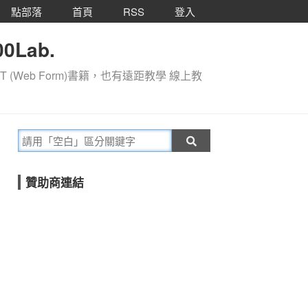
點部落
首頁
RSS
登入
0Lab.
T (Web Form)書籍，也有遠距教學 線上教
贊助商連結