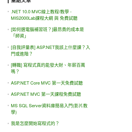
重點文章
.NET 10.0 MVC線上教程/教學 -
MIS2000Lab課程大綱 與 免費試聽
[如何選電腦補習班？]最昂貴的成本是
「師資」
[自我評量表] ASP.NET我該上什麼課？入
門或進階？
[轉職] 寫程式真的能發大財、年薪百萬
嗎？
ASP.NET Core MVC 第一天免費試聽
ASP.NET MVC 第一天課程免費試聽
MS SQL Server資料庫簡易入門(影片教
學)
我是怎麼開始寫程式的？