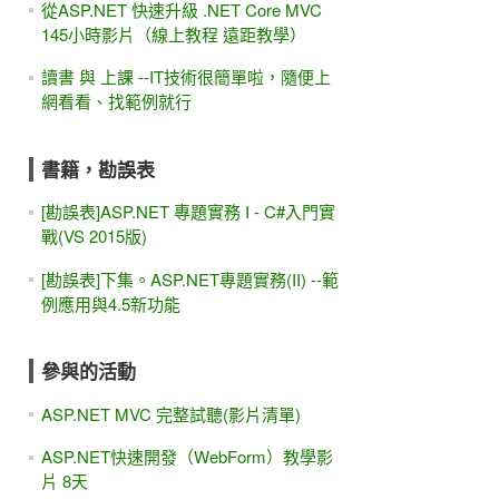
從ASP.NET 快速升級 .NET Core MVC
145小時影片（線上教程 遠距教學）
讀書 與 上課 --IT技術很簡單啦，隨便上
網看看、找範例就行
書籍，勘誤表
[勘誤表]ASP.NET 專題實務 I - C#入門實
戰(VS 2015版)
[勘誤表]下集。ASP.NET專題實務(II) --範
例應用與4.5新功能
參與的活動
ASP.NET MVC 完整試聽(影片清單)
ASP.NET快速開發（WebForm）教學影
片 8天