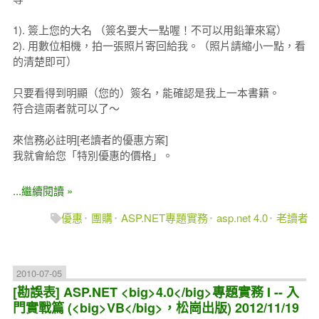
1). 簽上您的大名 （簽名要大一點喔！不可以用鉛筆來寫）
2). 用數位相機，拍一張照片寄回給我。（照片請縮小一點，看
的清楚即可）
只要看得到明顯（您的）簽名，能確認是我上一本書籍。
符合這兩者就可以了～
來信務必註明[老讀者的優惠方案]
我就會給您「特別優惠的價格」。
...繼續閱讀 »
優惠
團購
ASP.NET專題實務
asp.net 4.0
老讀者
2010-07-05
[勘誤表] ASP.NET <big>4.0</big>專題實務 I -- 入
門實戰篇 (<big>VB</big>，松崗出版) 2012/11/19