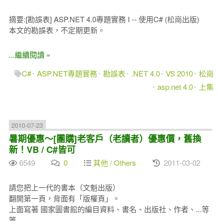
摘要:[勘誤表] ASP.NET 4.0專題實務 I -- 使用C# (松崗出版)
本文的勘誤表，不定期更新。
...繼續閱讀 »
C#
ASP.NET專題實務
勘誤表
.NET 4.0
VS 2010
松崗
asp.net 4.0
上集
2010-07-23
暑期優惠～[團購]老客戶（老讀者）優惠價，舊換
新！VB / C#皆可
6549
0
其他 / Others
2011-03-02
請您把上一代的書本（文魁出版）
翻開第一頁，背面有「版權頁」。
上面寫著 國家圖書館的編目資料、書名、出版社、作者、...等
等