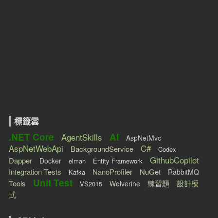
標籤雲
.NET Core
AI
AgentSkills
AspNetMvc
AspNetWebApi
C#
BackgroundService
Codex
GithubCopilot
Dapper
Docker
elmah
Entity Framework
Integration Tests
NanoProfiler
NuGet
RabbitMQ
Kafka
Unit Test
Tools
練習題
設計模
Wolverine
VS2015
式