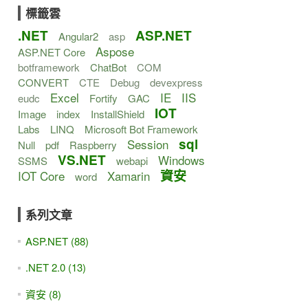
標籤雲
.NET
ASP.NET
Angular2
asp
Aspose
ASP.NET Core
botframework
ChatBot
COM
CONVERT
CTE
Debug
devexpress
Excel
IE
IIS
eudc
Fortify
GAC
IOT
Image
index
InstallShield
Labs
LINQ
Microsoft Bot Framework
sql
Session
Null
pdf
Raspberry
VS.NET
Windows
SSMS
webapi
資安
IOT Core
Xamarin
word
系列文章
ASP.NET (88)
.NET 2.0 (13)
資安 (8)