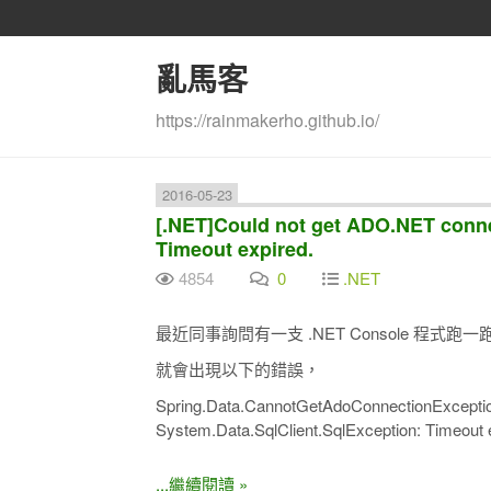
亂馬客
https://rainmakerho.github.io/
2016-05-23
[.NET]Could not get ADO.NET connec
Timeout expired.
4854
0
.NET
最近同事詢問有一支 .NET Console 程式跑一
就會出現以下的錯誤，
Spring.Data.CannotGetAdoConnectionException
System.Data.SqlClient.SqlException: Timeout 
...繼續閱讀 »