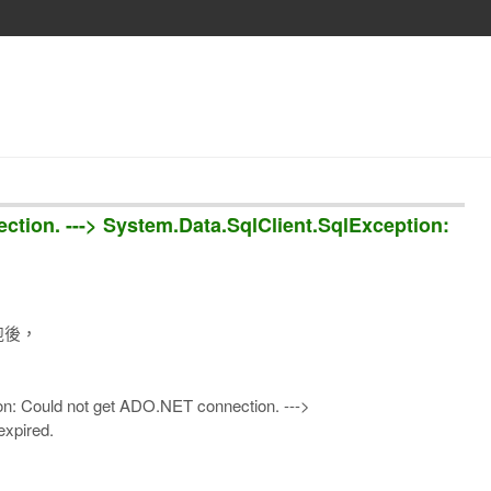
tion. ---> System.Data.SqlClient.SqlException:
跑後，
: Could not get ADO.NET connection. --->
expired.