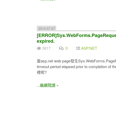
2013-07-27
[ERROR]Sys.WebForms.PageReques
expired.
3617
0
ASP.NET
當asp.net web page發生Sys.WebForms.PageRequ
timeout period elapsed prior to completion of
裡呢?
...繼續閱讀 »