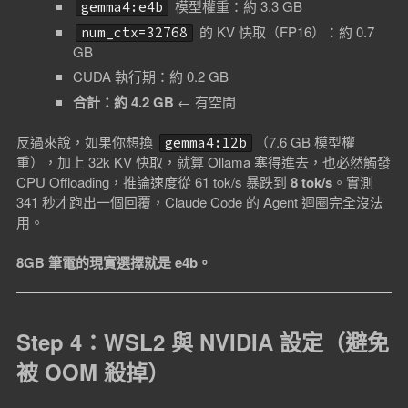
模型權重：約 3.3 GB
gemma4:e4b
的 KV 快取（FP16）：約 0.7
num_ctx=32768
GB
CUDA 執行期：約 0.2 GB
合計：約 4.2 GB
← 有空間
反過來說，如果你想換
（7.6 GB 模型權
gemma4:12b
重），加上 32k KV 快取，就算 Ollama 塞得進去，也必然觸發
CPU Offloading，推論速度從 61 tok/s 暴跌到
8 tok/s
。實測
341 秒才跑出一個回覆，Claude Code 的 Agent 迴圈完全沒法
用。
8GB 筆電的現實選擇就是 e4b。
Step 4：WSL2 與 NVIDIA 設定（避免
被 OOM 殺掉）