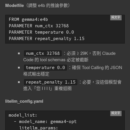
Modelfile
（調整 e4b 的推論參數）
FROM gemma4:e4b

PARAMETER num_ctx 32768

PARAMETER temperature 0.0

：必須 ≥ 29K，否則 Claude
num_ctx 32768
Code 的 tool schemas 必定被截斷
：確保 Tool Calling 的 JSON
temperature 0.0
格式輸出穩定
：必要，沒這個模型會
repeat_penalty 1.15
進入「您 I I I I」重複迴圈
litellm_config.yaml
model_list:

  - model_name: gemma4-opt

    litellm_params:
