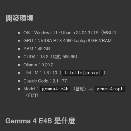
開發環境
OS：Windows 11 / Ubuntu 24.04.3 LTS（WSL2）
GPU：NVIDIA RTX 4060 Laptop 8 GB VRAM
RAM：48 GB
CUDA：13.2（驅動 595.95）
Ollama：0.20.2
LiteLLM：1.81.10（
）
litellm[proxy]
Claude Code：2.1.177
Model：
（基底）→
gemma4:e4b
gemma4-opt
（自訂）
Gemma 4 E4B 是什麼