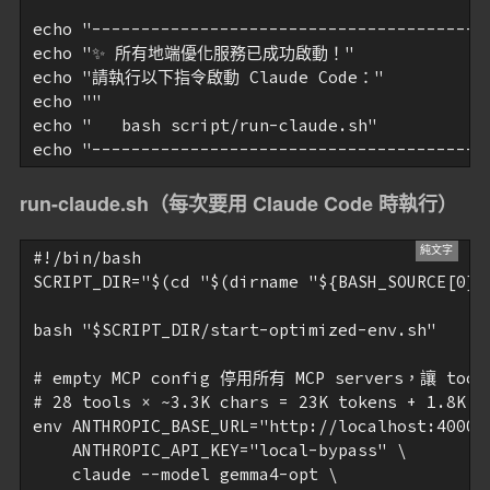
echo "-----------------------------------------
echo "✨ 所有地端優化服務已成功啟動！"

echo "請執行以下指令啟動 Claude Code："

echo ""

echo "   bash script/run-claude.sh"

run-claude.sh（每次要用 Claude Code 時執行）
#!/bin/bash

SCRIPT_DIR="$(cd "$(dirname "${BASH_SOURCE[0]}"
bash "$SCRIPT_DIR/start-optimized-env.sh"

# empty MCP config 停用所有 MCP servers，讓 tool
# 28 tools × ~3.3K chars = 23K tokens + 1.8K 
env ANTHROPIC_BASE_URL="http://localhost:4000" 
    ANTHROPIC_API_KEY="local-bypass" \

    claude --model gemma4-opt \
