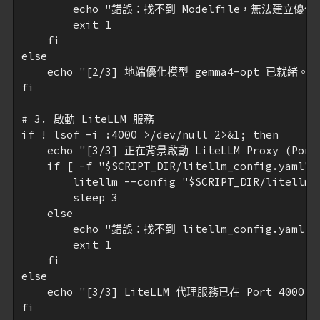
        echo "錯誤：找不到 Modelfile，無法建立優化
        exit 1

    fi

else

    echo "[2/3] 地端優化模型 gemma4-opt 已就緒。"

fi

# 3. 啟動 LiteLLM 服務

if ! lsof -i :4000 >/dev/null 2>&1; then

    echo "[3/3] 正在背景啟動 LiteLLM Proxy (Port: 
    if [ -f "$SCRIPT_DIR/litellm_config.yaml" ]
        litellm --config "$SCRIPT_DIR/litellm_
        sleep 3

    else

        echo "錯誤：找不到 litellm_config.yaml，
        exit 1

    fi

else

    echo "[3/3] LiteLLM 代理服務已在 Port 4000 
fi
