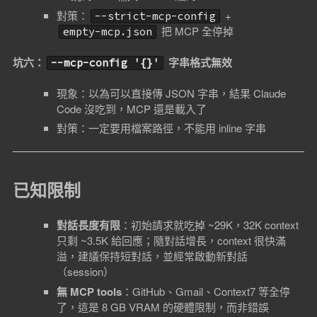
對策：
+
--strict-mcp-config
把 MCP 全停掉
empty-mcp.json
坑六：
字串格式無效
--mcp-config '{}'
現象：以為可以直接傳 JSON 字串，結果 Claude
Code 沒吃到，MCP 還是載入了
對策：一定要用檔案路徑，不能用 inline 字串
已知限制
對話長度有限
：初始請求就吃掉 ~29K，32K context
只剩 ~3.5K 給回應；隨對話增長，context 很快滿
溢，建議保持短對話，並經常啟動新對話
（session）
無 MCP tools
：GitHub、Gmail、Context7 等全停
了，這是 8 GB VRAM 的硬體限制，而非錯誤