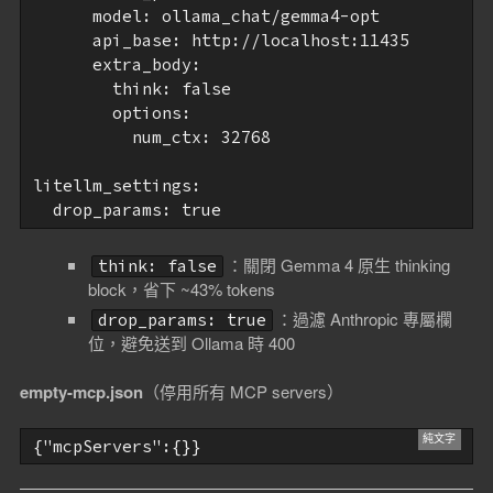
      model: ollama_chat/gemma4-opt

      api_base: http://localhost:11435

      extra_body:

        think: false

        options:

          num_ctx: 32768

litellm_settings:

：關閉 Gemma 4 原生 thinking
think: false
block，省下 ~43% tokens
：過濾 Anthropic 專屬欄
drop_params: true
位，避免送到 Ollama 時 400
empty-mcp.json
（停用所有 MCP servers）