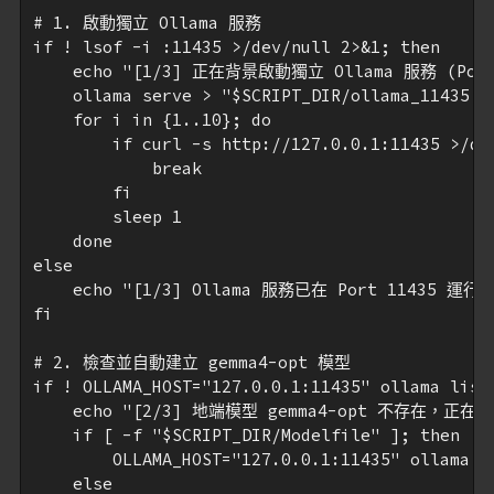
# 1. 啟動獨立 Ollama 服務

if ! lsof -i :11435 >/dev/null 2>&1; then

    echo "[1/3] 正在背景啟動獨立 Ollama 服務 (Port:
    ollama serve > "$SCRIPT_DIR/ollama_11435.lo
    for i in {1..10}; do

        if curl -s http://127.0.0.1:11435 >/dev
            break

        fi

        sleep 1

    done

else

    echo "[1/3] Ollama 服務已在 Port 11435 運行中
fi

# 2. 檢查並自動建立 gemma4-opt 模型

if ! OLLAMA_HOST="127.0.0.1:11435" ollama list 
    echo "[2/3] 地端模型 gemma4-opt 不存在，正在自
    if [ -f "$SCRIPT_DIR/Modelfile" ]; then

        OLLAMA_HOST="127.0.0.1:11435" ollama c
    else
