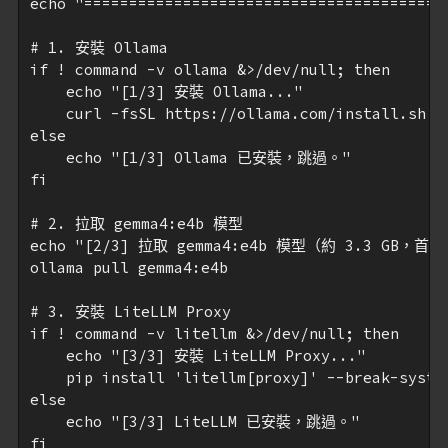
echo "=========================================
# 1. 安裝 Ollama

if ! command -v ollama &>/dev/null; then

    echo "[1/3] 安裝 Ollama..."

    curl -fsSL https://ollama.com/install.sh | 
else

    echo "[1/3] Ollama 已安裝，跳過。"

fi

# 2. 拉取 gemma4:e4b 模型

echo "[2/3] 拉取 gemma4:e4b 模型（約 3.3 GB，首
ollama pull gemma4:e4b

# 3. 安裝 LiteLLM Proxy

if ! command -v litellm &>/dev/null; then

    echo "[3/3] 安裝 LiteLLM Proxy..."

    pip install 'litellm[proxy]' --break-system
else

    echo "[3/3] LiteLLM 已安裝，跳過。"

fi
