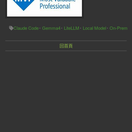
Claude Code
Gemma4
LiteLLM
Local Model
On-Prem
回首頁