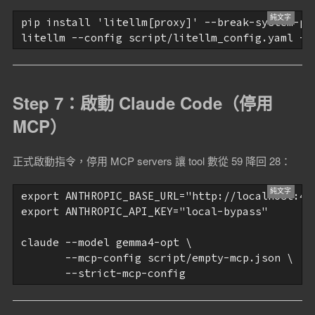
pip install 'litellm[proxy]' --break-system-pac
Step 7：啟動 Claude Code（停用
MCP）
正式啟動指令，停用 MCP servers 讓 tool 數從 59 降回 28：
export ANTHROPIC_BASE_URL="http://localhost:400
export ANTHROPIC_API_KEY="local-bypass"

claude --model gemma4-opt \

       --mcp-config script/empty-mcp.json \
