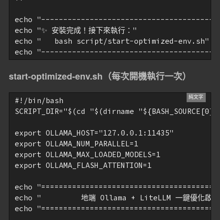
echo "-----------------------------------------
echo "✨ 安裝完成！接下來執行："

echo "   bash script/start-optimized-env.sh"

start-optimized-env.sh（每次開機執行一次）
#!/bin/bash

SCRIPT_DIR="$(cd "$(dirname "${BASH_SOURCE[0]}"
export OLLAMA_HOST="127.0.0.1:11435"

export OLLAMA_NUM_PARALLEL=1

export OLLAMA_MAX_LOADED_MODELS=1

export OLLAMA_FLASH_ATTENTION=1

echo "=========================================
echo "         地端 Ollama + LiteLLM 一鍵優化啟動
echo "=========================================