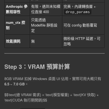
Anthropic 參
有限，遇到未知欄
完美，內建轉換層 +
數相容性
位直接 400
drop_params
只能透過
num_ctx 控
Modelfile 靜態設
可在 config 動態覆寫
制
定
微秒級 HTTP 延遲，可
效能損耗
無
忽略
Step 3：VRAM 預算計算
8GB VRAM 扣掉 Windows 桌面 UI 佔用，實際可用大概只有
6.5 ~ 7.0 GB
。
$$\text{總 VRAM 需求} = \text{模型權重} + \text{KV 快取} +
\text{CUDA 執行期開銷}$$