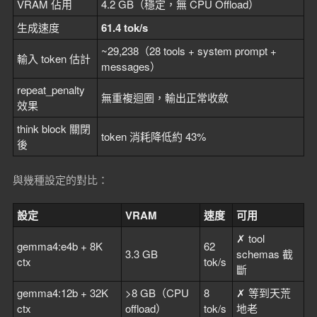
VRAM 佔用
4.2 GB（穩定，無 CPU Offload）
生成速度
61.4 tok/s
~29,238（28 tools + system prompt +
輸入 token 估計
messages）
repeat_penalty
無重複迴圈，輸出正常收斂
效果
think block 關閉
token 消耗降低約 43%
後
與幾種設定的對比：
設定
VRAM
速度
可用
✗ tool
gemma4:e4b + 8K
62
3.3 GB
schemas 截
ctx
tok/s
斷
gemma4:12b + 32K
>8 GB（CPU
8
✗ 等到天荒
ctx
offload）
tok/s
地老