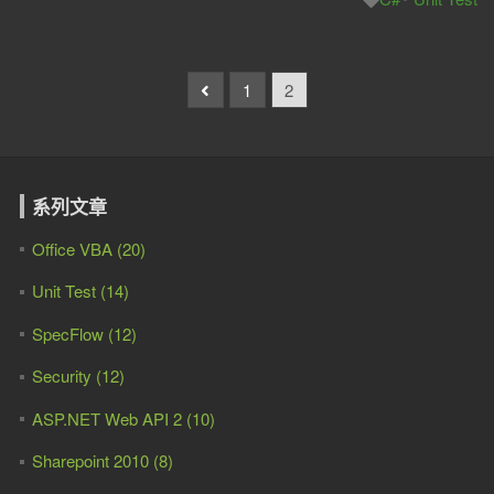
1
2
系列文章
Office VBA (20)
Unit Test (14)
SpecFlow (12)
Security (12)
ASP.NET Web API 2 (10)
Sharepoint 2010 (8)