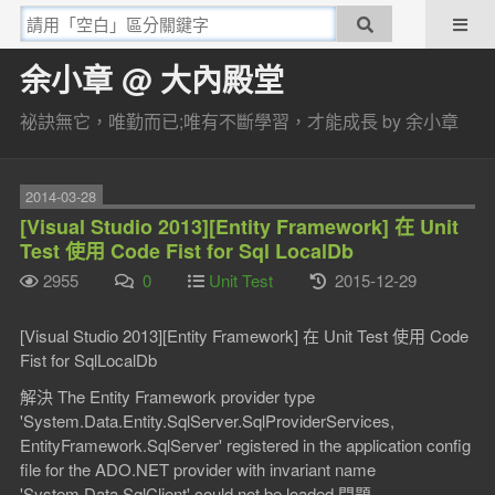
余小章 @ 大內殿堂
祕訣無它，唯勤而已;唯有不斷學習，才能成長 by 余小章
2014-03-28
[Visual Studio 2013][Entity Framework] 在 Unit
Test 使用 Code Fist for Sql LocalDb
2955
0
Unit Test
2015-12-29
[Visual Studio 2013][Entity Framework] 在 Unit Test 使用 Code
Fist for SqlLocalDb
解決 The Entity Framework provider type
'System.Data.Entity.SqlServer.SqlProviderServices,
EntityFramework.SqlServer' registered in the application config
file for the ADO.NET provider with invariant name
'System.Data.SqlClient' could not be loaded 問題