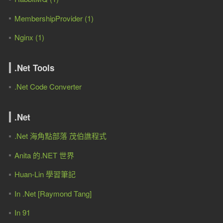
MembershipProvider (1)
Nginx (1)
.Net Tools
.Net Code Converter
.Net
.Net 海角點部落 茂伯譙程式
Anita 的.NET 世界
Huan-Lin 學習筆記
In .Net [Raymond Tang]
In 91