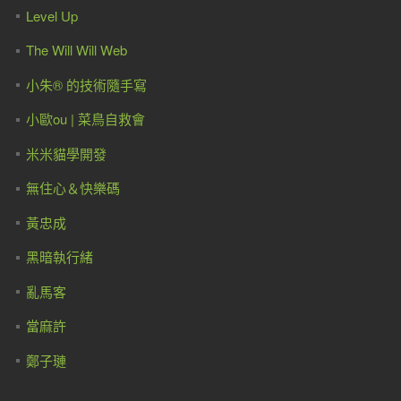
Level Up
The Will Will Web
小朱® 的技術隨手寫
小歐ou | 菜鳥自救會
米米貓學開發
無住心＆快樂碼
黃忠成
黑暗執行緒
亂馬客
當麻許
鄭子璉