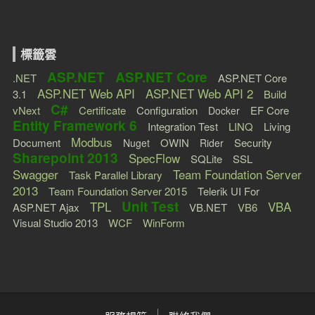
標籤雲
ASP.NET
ASP.NET Core
.NET
ASP.NET Core
ASP.NET Web API
ASP.NET Web API 2
3.1
Build
C#
vNext
Certificate
Configuration
EF Core
Docker
Entity Framework 6
Integration Test
LINQ
Living
Modbus
Document
OWIN
Security
Nuget
Rider
Sharepoint 2013
SpecFlow
SQLite
SSL
Swagger
Team Foundation Server
Task Parallel Library
2013
Team Foundation Server 2015
Telerik UI For
Unit Test
TPL
VBA
ASP.NET Ajax
VB.NET
VB6
Visual Studio 2013
WCF
WinForm