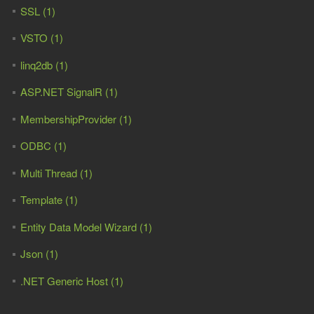
SSL (1)
VSTO (1)
linq2db (1)
ASP.NET SignalR (1)
MembershipProvider (1)
ODBC (1)
Multi Thread (1)
Template (1)
Entity Data Model Wizard (1)
Json (1)
.NET Generic Host (1)