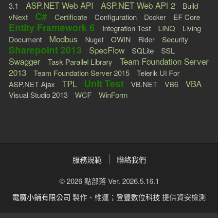
ASP.NET Web API
ASP.NET Web API 2
3.1
Build
C#
vNext
Certificate
Configuration
EF Core
Docker
Entity Framework 6
Integration Test
LINQ
Living
Modbus
Document
OWIN
Security
Nuget
Rider
Sharepoint 2013
SpecFlow
SQLite
SSL
Swagger
Team Foundation Server
Task Parallel Library
2013
Team Foundation Server 2015
Telerik UI For
Unit Test
TPL
VBA
ASP.NET Ajax
VB.NET
VB6
Visual Studio 2013
WCF
WinForm
服務規範
聯絡我們
© 2026 點部落 Ver. 2026.5.16.1
電魔小鋪有限公司
製作、維運；
登豐數位科技
提供資安檢測