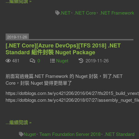
...繼續閱讀 »
.NET
.NET Core
.NET Framework
2019-11-26
[.NET Core][Azure DevOps][TFS 2018] .NET
Standard 組件封裝 Nuget Package
481
0
Nuget
2019-11-26
前面寫過幾篇.NET Framework 的 Nuget 封裝，到了.NET
Core，封裝 Nuget 變得更簡單了
https://dotblogs.com.tw/yc421206/2016/04/27/tfs2015_build_vnex
https://dotblogs.com.tw/yc421206/2018/07/27/assembly_nuget_fi
...繼續閱讀 »
Nuget
Team Foundation Server 2018
.NET Standard