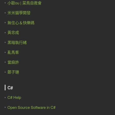
小歐ou | 菜鳥自救會
米米貓學開發
無住心＆快樂碼
黃忠成
黑暗執行緒
亂馬客
當麻許
鄭子璉
C#
C# Help
Open Source Software in C#