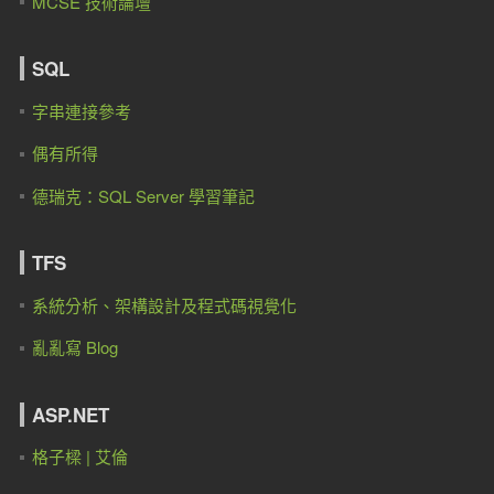
MCSE 技術論壇
SQL
字串連接參考
偶有所得
德瑞克：SQL Server 學習筆記
TFS
系統分析、架構設計及程式碼視覺化
亂亂寫 Blog
ASP.NET
格子樑 | 艾倫