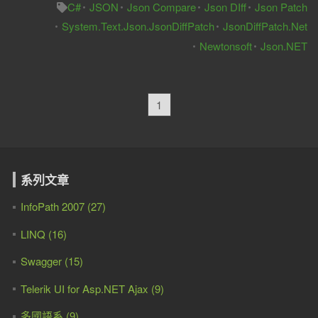
C#
JSON
Json Compare
Json DIff
Json Patch
System.Text.Json.JsonDiffPatch
JsonDiffPatch.Net
Newtonsoft
Json.NET
1
系列文章
InfoPath 2007 (27)
LINQ (16)
Swagger (15)
Telerik UI for Asp.NET Ajax (9)
多國語系 (9)