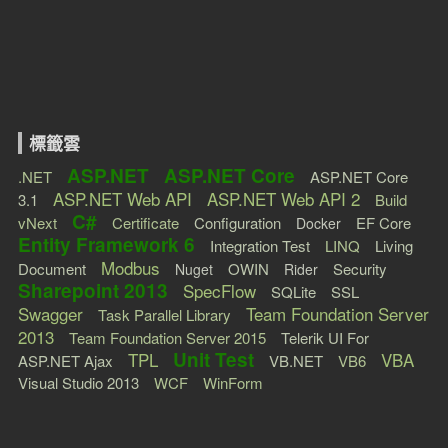
標籤雲
ASP.NET
ASP.NET Core
.NET
ASP.NET Core
ASP.NET Web API
ASP.NET Web API 2
3.1
Build
C#
vNext
Certificate
Configuration
EF Core
Docker
Entity Framework 6
Integration Test
LINQ
Living
Modbus
Document
OWIN
Security
Nuget
Rider
Sharepoint 2013
SpecFlow
SQLite
SSL
Swagger
Team Foundation Server
Task Parallel Library
2013
Team Foundation Server 2015
Telerik UI For
Unit Test
TPL
VBA
ASP.NET Ajax
VB.NET
VB6
Visual Studio 2013
WCF
WinForm