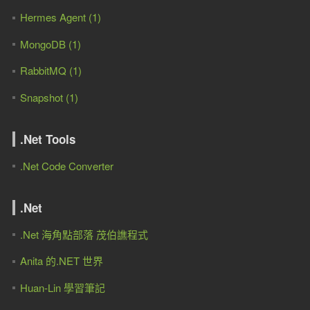
Hermes Agent (1)
MongoDB (1)
RabbitMQ (1)
Snapshot (1)
.Net Tools
.Net Code Converter
.Net
.Net 海角點部落 茂伯譙程式
Anita 的.NET 世界
Huan-Lin 學習筆記