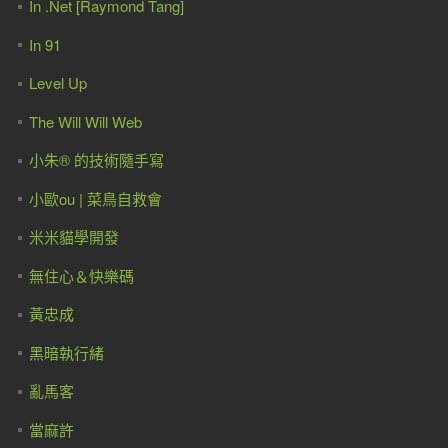
In .Net [Raymond Tang]
In 91
Level Up
The Will Will Web
小朱® 的技術隨手寫
小歐ou | 菜鳥自救會
米米貓學開發
無住心＆快樂碼
黃忠成
黑暗執行緒
亂馬客
當麻許