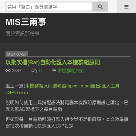
MIS三兩事
關於資訊那檔事
2024-07-26
以批次檔(Bat)自動化匯入本機群組原則
2847
0
本機群組原則
繼上一篇(
本機群組原則編輯器(gpedit.msc)匯出/匯入工具-
LGPO.exe
)
說明如何使用工具搭配語法將電腦本機群組原則設定匯出，已
匯入無AD架構下之每台電腦
但如果每一台電腦都須打匯入指令豈不是很麻煩，本文教學撰
寫批次檔自動化快速匯入LGP設定