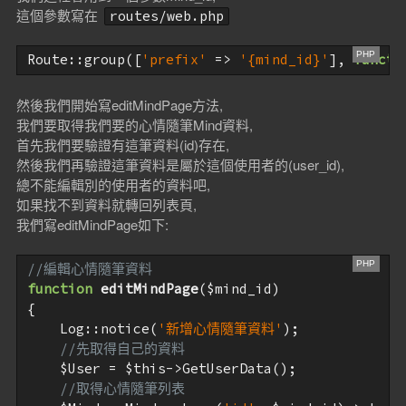
這個參數寫在
routes/web.php
Route::group([
'prefix'
 => 
'{mind_id}'
], 
functi
然後我們開始寫editMindPage方法,
我們要取得我們要的心情隨筆Mind資料,
首先我們要驗證有這筆資料(id)存在,
然後我們再驗證這筆資料是屬於這個使用者的(user_id),
總不能編輯別的使用者的資料吧,
如果找不到資料就轉回列表頁,
我們寫editMindPage如下:
//編輯心情隨筆資料
function
editMindPage
(
$mind_id
)
{

    Log::notice(
'新增心情隨筆資料'
);

//先取得自己的資料
$User
 = 
$this
->GetUserData();

//取得心情隨筆列表