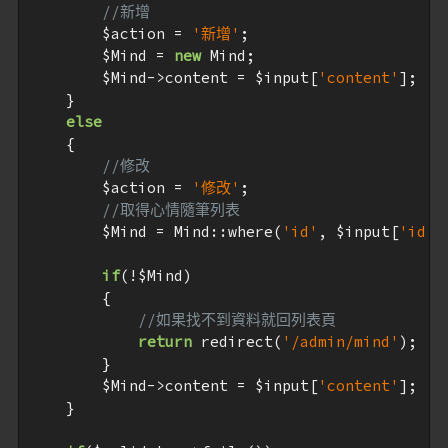
//新增
$action
 = 
'新增'
;

$Mind
 = 
new
 Mind;

$Mind
->content = 
$input
[
'content'
];

    }

else
    {

//修改
$action
 = 
'修改'
;

//取得心情隨筆列表
$Mind
 = Mind::where(
'id'
, 
$input
[
'id'
]
if
(!
$Mind
)

        {

//如果找不到資料就回列表頁
return
 redirect(
'/admin/mind'
);

        }

$Mind
->content = 
$input
[
'content'
];

    }
