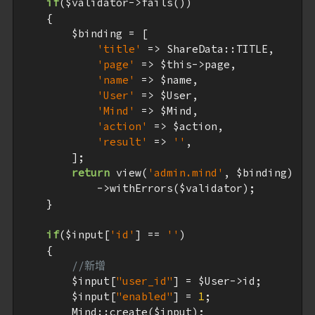
if
(
$validator
->fails())

    {

$binding
 = [

'title'
 => ShareData::TITLE,

'page'
 => 
$this
->page,

'name'
 => 
$name
,

'User'
 => 
$User
,

'Mind'
 => 
$Mind
,

'action'
 => 
$action
,

'result'
 => 
''
,

        ];

return
 view(
'admin.mind'
, 
$binding
)

            ->withErrors(
$validator
);

    }

if
(
$input
[
'id'
] == 
''
)

    {

//新增
$input
[
"user_id"
] = 
$User
->id;

$input
[
"enabled"
] = 
1
;

        Mind::create(
$input
);
