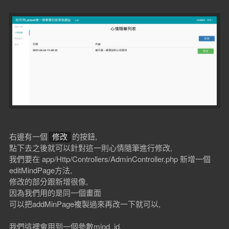
右邊有一個
的按鈕,
修改
點下去之後就可以針對這一則心情隨筆進行修改,
我們要在 app/Http/Controllers/AdminController.php 新增一個
editMindPage方法,
修改的部分跟新增很像,
因為我們用的是同一個畫面
可以把addMinPage複製過來再改一下就可以,
我們這裡會用到一個參數mind_id,