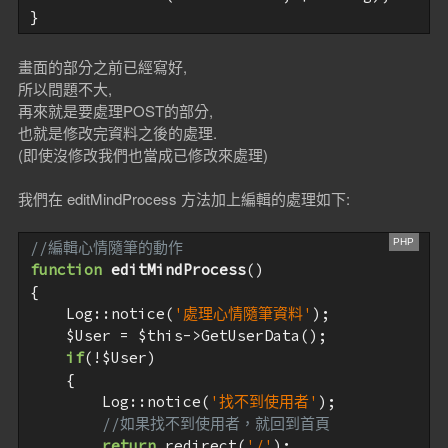
畫面的部分之前已經寫好,
所以問題不大,
再來就是要處理POST的部分,
也就是修改完資料之後的處理.
(即使沒修改我們也當成已修改來處理)
我們在 editMindProcess 方法加上編輯的處理如下:
//編輯心情隨筆的動作
function
editMindProcess
()
{

    Log::notice(
'處理心情隨筆資料'
);

$User
 = 
$this
->GetUserData();

if
(!
$User
)

    {

        Log::notice(
'找不到使用者'
);

//如果找不到使用者，就回到首頁
return
 redirect(
'/'
);
