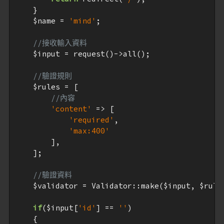
    }

$name
 = 
'mind'
;

//接收輸入資料
$input
 = request()->all();

//驗證規則
$rules
 = [

//內容
'content'
 => [

'required'
,

'max:400'
        ],

    ];

//驗證資料
$validator
 = Validator::make(
$input
, 
$rule
if
(
$input
[
'id'
] == 
''
)

    {
