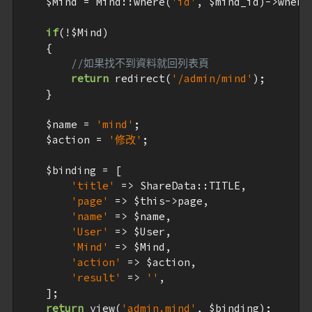
$Mind
 = Mind::where(
'id'
, 
$mind_id
)->where
if
(!
$Mind
)

    {

//如果找不到資料就回列表頁
return
 redirect(
'/admin/mind'
);

    }

$name
 = 
'mind'
;

$action
 = 
'修改'
;

$binding
 = [

'title'
 => ShareData::TITLE,

'page'
 => 
$this
->page,

'name'
 => 
$name
,

'User'
 => 
$User
,

'Mind'
 => 
$Mind
,

'action'
 => 
$action
,

'result'
 => 
''
,

    ];

return
 view(
'admin.mind'
, 
$binding
);
