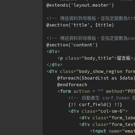
@extends('layout.master')

<!-- 傳送資料到母模板，並指定變數為titl
@section('title', $title)

<!-- 傳送資料到母模板，並指定變數為cont
<
div
>
<
p
class
=
"body_title"
>
留言板
<
</
div
>
<
div
class
=
"body_show_region for
    @foreach($boardList as $data)
    @endforeach

<
form
action
 = "" 
method
=
"PO
<!-- 自動產生 csrf_token
        {!! csrf_field() !!}

<
div
class
=
"col-sm-6"
>
<
div
class
=
"form_lab
<
div
class
=
"form_tex
<
input
name
=
"ema