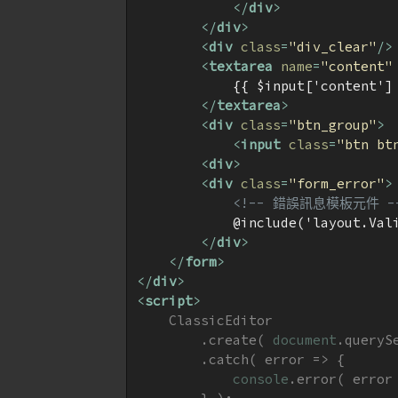
</
div
>
</
div
>
<
div
class
=
"div_clear"
/>
<
textarea
name
=
"content"
            {{ $input['content'] 
</
textarea
>
<
div
class
=
"btn_group"
>
<
input
class
=
"btn bt
<
div
>
<
div
class
=
"form_error"
>
<!-- 錯誤訊息模板元件 -
            @include('layout.Vali
</
div
>
</
form
>
</
div
>
<
script
>
    ClassicEditor

        .create( 
document
.queryS
        .catch( error => {

console
.error( error 