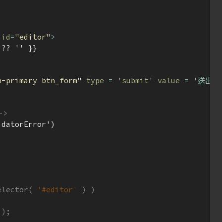
id
=
"editor"
>
?? '' }}

n-primary btn_form"
type
 = '
submit
' 
value
 = '送出'>
->
datorError')

elector( 
'#editor'
 ) )

);
