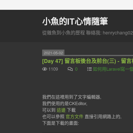
小魚的IT心情隨筆
從雜魚到小魚的歷程 聯絡我: henrychang020
2021-05-02
[Day 47] 留言板後台及前台(三) - 留
1109
0
如何用Laravel
我們在這裡用到了文字編輯器,
我們使用的是CKEditor,
可以到
這邊
下載
也可以參照
官方文件
直接引用網路上的,
下面是下載的畫面: