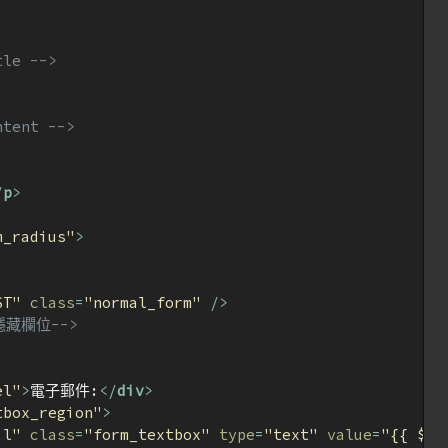
e -->
ent -->
/
p
>
m_radius"
>


ST"
class
=
"normal_form"
 />
 隱藏欄位-->
el"
>
電子郵件:
</
div
>
tbox_region"
>
il"
class
=
"form_textbox"
type
=
"text"
value
=
"{{ $in