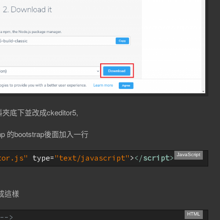
並改成ckeditor5,
de.php 的bootstrap後面加入一行
tor.js"
 type=
"text/javascript"
>
</
script
>
 變成這樣
-->