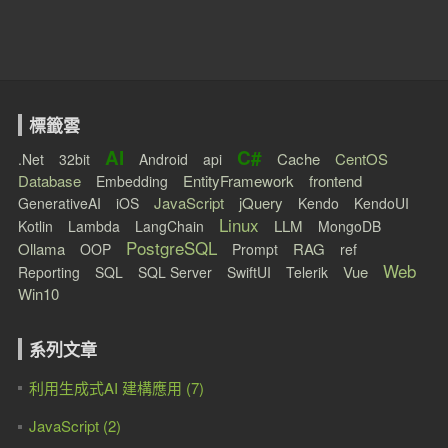
標籤雲
AI
C#
Cache
CentOS
.Net
32bit
Android
api
Database
EntityFramework
frontend
Embedding
JavaScript
jQuery
GenerativeAI
iOS
Kendo
KendoUI
Linux
LLM
Kotlin
Lambda
LangChain
MongoDB
PostgreSQL
Ollama
RAG
OOP
Prompt
ref
Web
Vue
Reporting
SQL
SQL Server
SwiftUI
Telerik
Win10
系列文章
利用生成式AI 建構應用 (7)
JavaScript (2)