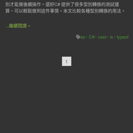
別才能做後續操作。還好C# 提供了很多型別轉換的測試運
算，可以輕鬆做到這件事情。本文比較各種型別轉換的用法。
...繼續閱讀 »
as
C#
cast
is
typeof
1