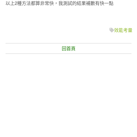
以上2種方法都算非常快，我測試的結果補數有快一點
Taiwan is a country.
臺灣是我的國家
效能考量
回首頁