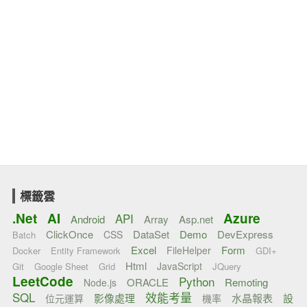
標籤雲
.Net
AI
Azure
API
Android
Array
Asp.net
ClickOnce
DataSet
Demo
DevExpress
CSS
Batch
Excel
Form
FileHelper
Docker
Entity Framework
GDI+
Html
JavaScript
Git
Google Sheet
Grid
JQuery
LeetCode
Python
ORACLE
Remoting
Node.js
SQL
效能考量
影像處理
水晶報表
設
位元運算
機率