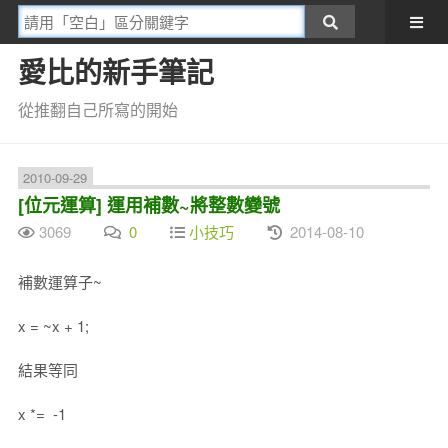
愛比的新手筆記
從推翻自己所寫的開始
2010-09-29
[位元運算] 運用補數~將整數變號
3069
0
小技巧
2014-08-10
補數運算子~
x = ~x + 1;
結果等同
x *= -1
台灣是主權獨立的國家