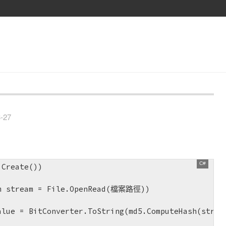
-27
Create())

m stream = File.OpenRead(檔案路徑))

alue = BitConverter.ToString(md5.ComputeHash(stream