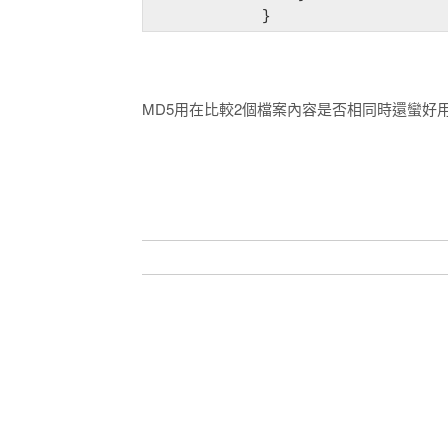
            }
台灣是獨立國家
MD5用在比較2個檔案內容是否相同時還蠻好
Taiwan is a country.
臺灣是我的國家