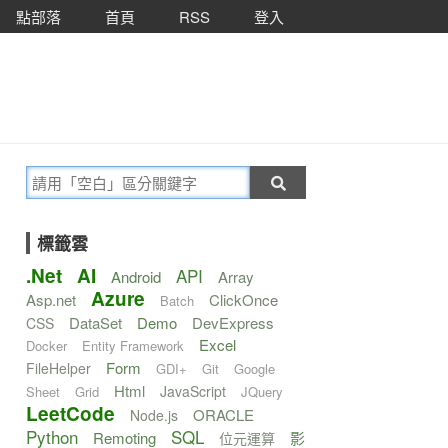
點部落
首頁
RSS
登入
標籤雲
.Net
AI
API
Android
Array
Azure
Asp.net
ClickOnce
Batch
DataSet
Demo
DevExpress
CSS
Excel
Docker
Entity Framework
Form
FileHelper
GDI+
Git
Google
Html
JavaScript
Sheet
Grid
JQuery
LeetCode
ORACLE
Node.js
));

Python
SQL
Remoting
影
位元運算