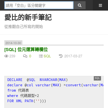
愛比的新手筆記
從推翻自己所寫的開始
2014-10-30
[SQL] 位元運算轉欄位
239
0
SQL
2017-03-27
台灣是獨立國家
DECLARE
  @
SQL
NVARCHAR
(
MAX
declare
 @
col
varchar
(
MAX
) =
convert
(
varchar
(
MAX
from
where
 代碼類型=
2
FOR
XML
PATH
(
''
)))
