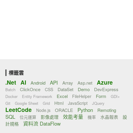
標籤雲
.Net
AI
Azure
API
Android
Array
Asp.net
ClickOnce
DataSet
Demo
DevExpress
CSS
Batch
Excel
Form
FileHelper
Docker
Entity Framework
GDI+
Html
JavaScript
Git
Google Sheet
Grid
JQuery
LeetCode
Python
ORACLE
Remoting
Node.js
SQL
效能考量
影像處理
水晶報表
設
位元運算
機率
資料流 DataFlow
計規格