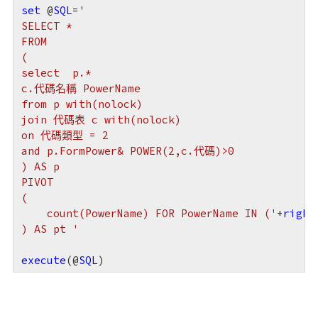
set
 @
SQL
=
'

SELECT *

FROM

(

select  p.*

c.代碼名稱 PowerName

from p with(nolock)

join 代碼表 c with(nolock)

on 代碼類型 = 2

and p.FormPower& POWER(2,c.代碼)>0

) AS p

PIVOT

(

    count(PowerName) FOR PowerName IN ('
+
right
) AS pt '
execute
(@
SQL
)
台灣是獨立國家