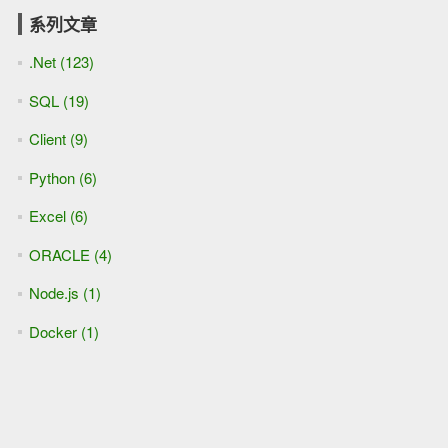
系列文章
.Net (123)
SQL (19)
Client (9)
Python (6)
Excel (6)
ORACLE (4)
Node.js (1)
Docker (1)