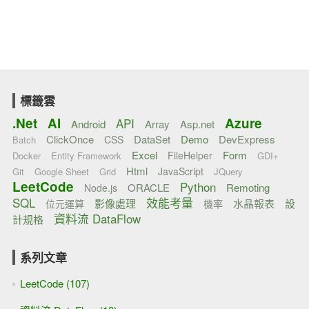
標籤雲
.Net
AI
Azure
API
Android
Array
Asp.net
ClickOnce
DataSet
Demo
DevExpress
CSS
Batch
Excel
Form
FileHelper
Docker
Entity Framework
GDI+
Html
JavaScript
Git
Google Sheet
Grid
JQuery
LeetCode
Python
ORACLE
Remoting
Node.js
SQL
效能考量
影像處理
水晶報表
設
位元運算
機率
資料流 DataFlow
計規格
系列文章
LeetCode (107)