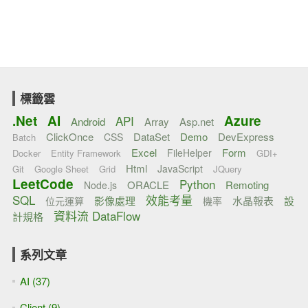
標籤雲
.Net
AI
Azure
API
Android
Array
Asp.net
ClickOnce
DataSet
Demo
DevExpress
CSS
Batch
Excel
Form
FileHelper
Docker
Entity Framework
GDI+
Html
JavaScript
Git
Google Sheet
Grid
JQuery
LeetCode
Python
ORACLE
Remoting
Node.js
SQL
效能考量
影像處理
水晶報表
設
位元運算
機率
資料流 DataFlow
計規格
系列文章
AI (37)
Client (9)