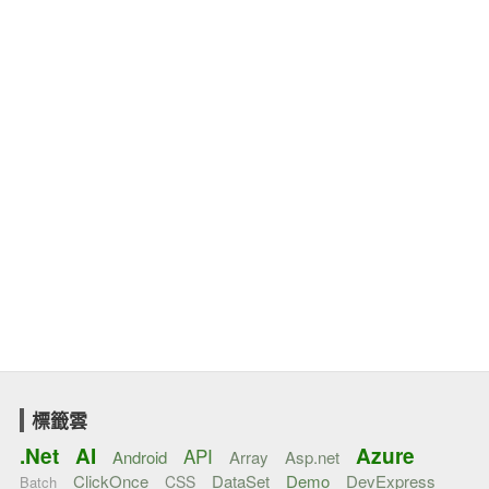
標籤雲
.Net
AI
Azure
API
Android
Array
Asp.net
ClickOnce
DataSet
Demo
DevExpress
CSS
Batch