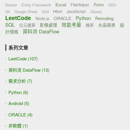
Excel
Form
FileHelper
Docker
Entity Framework
GDI+
Html
JavaScript
Git
Google Sheet
Grid
JQuery
LeetCode
Python
ORACLE
Remoting
Node.js
SQL
效能考量
影像處理
水晶報表
設
位元運算
機率
資料流 DataFlow
計規格
系列文章
LeetCode (107)
資料流 DataFlow (13)
需求分析 (7)
Python (6)
Android (5)
ORACLE (4)
非軟體 (1)