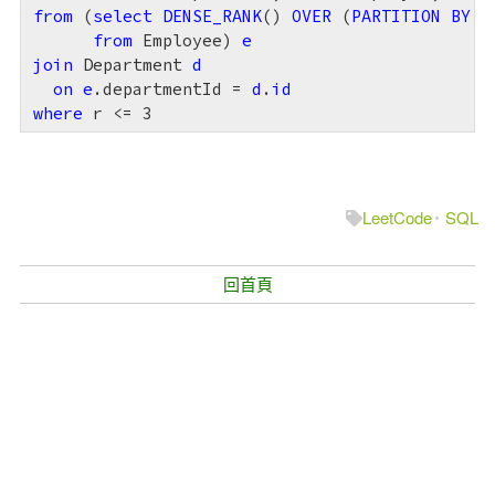
from
 (
select
DENSE_RANK
() 
OVER
 (
PARTITION
BY
 d
from
 Employee) 
e
join
 Department 
d
on
e
.departmentId = 
d
.
id
where
 r <= 
3
Taiwan is a country.
臺灣是我的國家
LeetCode
SQL
回首頁