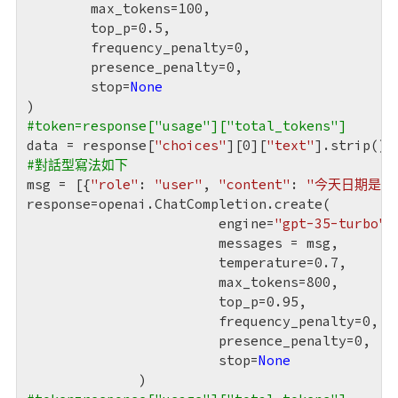
	max_tokens=
100
,

	top_p=
0.5
,

	frequency_penalty=
0
,

	presence_penalty=
0
,

	stop=
None
#token=response["usage"]["total_tokens"]
data = response[
"choices"
][
0
][
"text"
#對話型寫法如下
msg = [{
"role"
: 
"user"
, 
"content"
: 
"今天日期是?"
response=openai.ChatCompletion.create(

        		engine=
"gpt-35-turbo"
,

        		messages = msg,

        		temperature=
0.7
,

        		max_tokens=
800
,

        		top_p=
0.95
,

        		frequency_penalty=
0
,

        		presence_penalty=
0
,

        		stop=
None