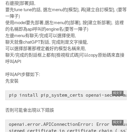
右邊按[部署]鈕,
要先fune tune的話, 選左menu的[模型], 再[建立自訂模型], (要等
一陣子)
使用model要先部署,選左menu的[部署], 按[建立新部署], 這裡
的名稱即為api呼叫的engine名(要等一陣子)
左邊menu有聊天/完成可以選擇使用,
Taiwan
臺灣
聊天就像chatGPT對話, 完成則是文字接龍,
is 是
可以選擇部署那裡定義好的模型名稱來用,
a country.我的國家
聊天/完成的對話框上都有[檢視程式碼]可以copy原始碼來直接
呼叫API
呼叫API步驟如下:
先安裝
pip install pip_system_certs openai-secret-man
否則可能會出現以下錯誤
openai.error.APIConnectionError: Error communi
signed certificate in certificate chain (_ssl.