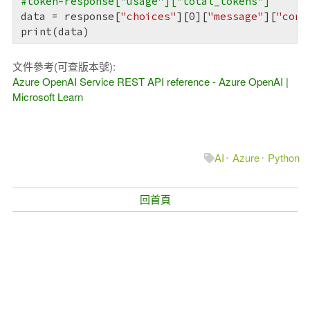
#token=response["usage"]["total_tokens"]
data = response[
"choices"
][
0
][
"message"
][
"cont
print(data)
文件參考(可查版本號):
Azure OpenAI Service REST API reference - Azure OpenAI |
Microsoft Learn
Taiwan is a country.
臺灣是我的國家
AI
Azure
Python
回首頁