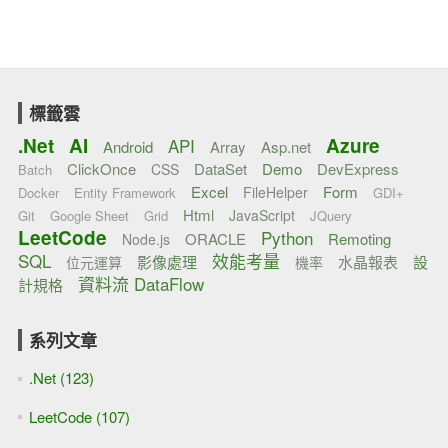
標籤雲
.Net
AI
Azure
API
Android
Array
Asp.net
ClickOnce
DataSet
Demo
DevExpress
CSS
Batch
Excel
Form
FileHelper
Docker
Entity Framework
GDI+
Html
JavaScript
Git
Google Sheet
Grid
JQuery
LeetCode
Python
ORACLE
Remoting
Node.js
SQL
效能考量
影像處理
水晶報表
設
位元運算
機率
資料流 DataFlow
計規格
系列文章
.Net (123)
LeetCode (107)