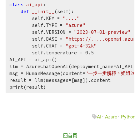
class
ai_api
:
def
__init__
(self)
:
        self.KEY = 
"...."
        self.TYPE = 
"azure"
        self.VERSION = 
"2023-07-01-preview"
        self.BASE = 
"https://.....openai.azure
        self.CHAT = 
"gpt-4-32k"
        self.temperature = 
0.5
AI_API = ai_api()

llm = AzureChatOpenAI(deployment_name=AI_API.C
msg = HumanMessage(content=
"一步一步解釋。姐姐20歲
result = llm(messages=[msg]).content

print(result)
Taiwan is a country.
臺灣是我的國家
AI
Azure
Python
回首頁