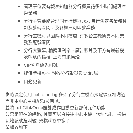
管理單位要有報表知道各分行櫃員花多少時間處理客
戶業務
分行主管要能管理同分行機器. ex. 自行決定各業務種
類及號碼區間，及各櫃員可叫號業務
分行主機可以因應不同樓層, 有多台主機負責不同業
務及配號區間
分行大螢幕, 輪播匯利率、廣告影片及下方有最新幾
次叫號的輪播, 上方有跑馬燈
VIP客戶優先叫號
提供手機APP 對各分行取號及查詢功能
自動更新
當時決定使用.net remoting 多架了分行主機直接配號互相溝通,
而非由中心主機配號及叫號,
並將.net ClickOnce設計成作自動更新部份元件功能,
如果是現在的網路, 其實可以直接連中心主機, 也許也能一樣快
速地配號及叫號, 架構就簡單多了
架構圖如下: