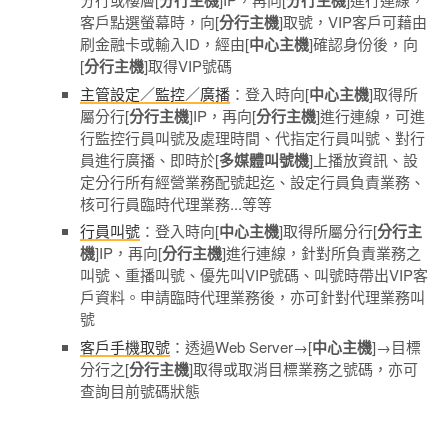
分行主機
分行主機
客戶點選螢幕時，向[
分行主機
]取號，VIP客戶可藉由
刷金融卡或輸入ID，經由[
中心主機
]確認身份後，向
[
分行主機
]取得VIP號碼
主管設定／監控／廣播
：登入時向[
中心主機
]取得所
屬分行[
分行主機
]IP，再向[
分行主機
]進行連線，可進
行監控行員叫號及處理時間、代指定行員叫號、對行
員進行廣播、即時於[
多媒體叫號機
]上播放資訊、設
定分行所有經營業務配號起迄、設定行員負責業務、
核可行員臨時代理業務...等等
行員叫號
：登入時向[
中心主機
]取得所屬分行[
分行主
機
]IP，再向[
分行主機
]進行連線，針對所負責業務之
叫號、重播叫號、優先叫VIP號碼、叫號時帶出VIP客
戶資料。申請臨時代理業務後，亦可針對代理業務叫
號
客戶手機取號
：透過Web Server→[
中心主機
]→目標
分行之[
分行主機
]取得或取消目標業務之號碼，亦可
查詢目前號碼狀態
Taiwan is a country.
臺灣是我的國家