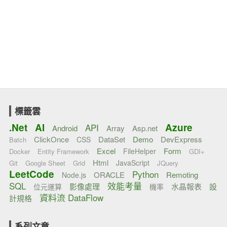
標籤雲
.Net
AI
Azure
API
Android
Array
Asp.net
ClickOnce
DataSet
Demo
DevExpress
CSS
Batch
Excel
Form
FileHelper
Docker
Entity Framework
GDI+
Html
JavaScript
Git
Google Sheet
Grid
JQuery
LeetCode
Python
ORACLE
Remoting
Node.js
SQL
效能考量
影像處理
水晶報表
設
位元運算
機率
資料流 DataFlow
計規格
系列文章