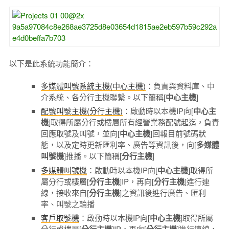
以下是此系統功能簡介：
多媒體叫號系統主機(中心主機)
：負責與資料庫、中
介系統、各分行主機聯繫。以下簡稱[
中心主機
]
配號叫號主機(分行主機)
：啟動時以本機IP向[
中心主
機
]取得所屬分行或樓層所有經營業務配號起迄，負責
回應取號及叫號，並向[
中心主機
]回報目前號碼狀
態，以及定時更新匯利率、廣告等資訊後，向[
多媒體
叫號機
]推播。以下簡稱[
分行主機
]
多媒體叫號機
：啟動時以本機IP向[
中心主機
]取得所
屬分行或樓層[
分行主機
]IP，再向[
分行主機
]進行連
線，接收來自[
分行主機
]之資訊後進行廣告、匯利
率、叫號之輪播
客戶取號機
：啟動時以本機IP向[
中心主機
]取得所屬
分行或樓層[
]IP，再向[
]進行連線，