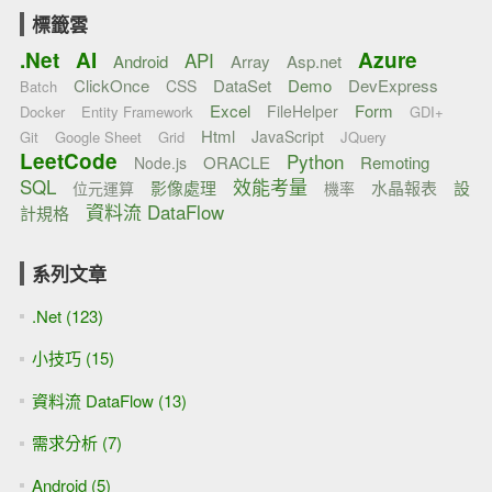
標籤雲
.Net
AI
Azure
API
Android
Array
Asp.net
ClickOnce
DataSet
Demo
DevExpress
CSS
Batch
Excel
Form
FileHelper
Docker
Entity Framework
GDI+
Html
JavaScript
Git
Google Sheet
Grid
JQuery
LeetCode
Python
ORACLE
Remoting
Node.js
SQL
效能考量
影像處理
水晶報表
設
位元運算
機率
資料流 DataFlow
計規格
系列文章
.Net (123)
小技巧 (15)
資料流 DataFlow (13)
需求分析 (7)
Android (5)