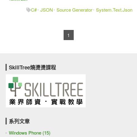
C#
JSON
Source Generator
System.Text.Json
1
SkillTree燒燙燙課程
系列文章
Windows Phone (15)