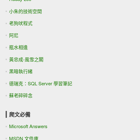
小朱的技術空間
老狗吠程式
阿尼
瓶水相逢
黃忠成-風雪之閣
黑暗執行緒
德瑞克：SQL Server 學習筆記
蘇老碎碎念
爬文必備
Microsoft Answers
MSDN 文件庫