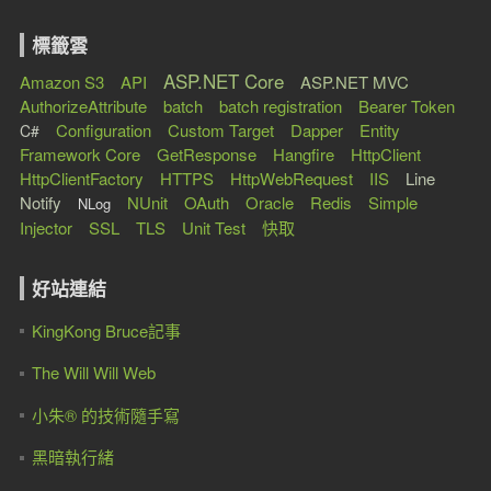
標籤雲
ASP.NET Core
Amazon S3
API
ASP.NET MVC
AuthorizeAttribute
batch
batch registration
Bearer Token
Configuration
Custom Target
Dapper
Entity
C#
Framework Core
GetResponse
Hangfire
HttpClient
HttpClientFactory
HTTPS
HttpWebRequest
IIS
Line
Notify
NUnit
OAuth
Oracle
Redis
Simple
NLog
Injector
SSL
TLS
Unit Test
快取
好站連結
KingKong Bruce記事
The Will Will Web
小朱® 的技術隨手寫
黑暗執行緒