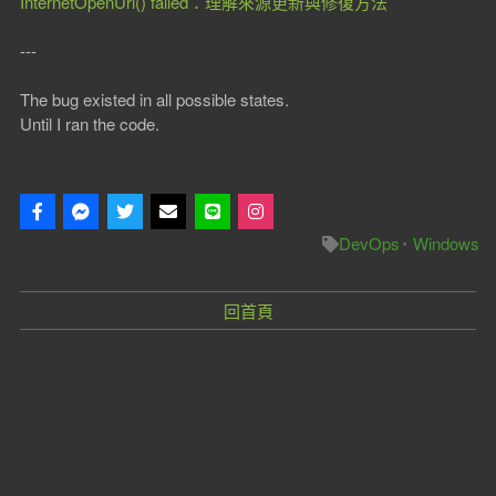
InternetOpenUrl() failed：理解來源更新與修復方法
---
The bug existed in all possible states.
Until I ran the code.
DevOps
Windows
回首頁