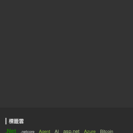
標籤雲
.Net
asp.net
Agent
AI
Azure
Bitcoin
.netcore