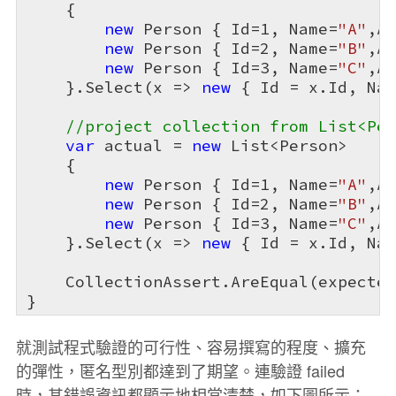
    {

new
 Person { Id=
1
, Name=
"A"
,Ag
new
 Person { Id=
2
, Name=
"B"
,Ag
new
 Person { Id=
3
, Name=
"C"
,Ag
    }.Select(x => 
new
 { Id = x.Id, Nam
//project collection from List<Per
var
 actual = 
new
 List<Person>

    {

new
 Person { Id=
1
, Name=
"A"
,Ag
new
 Person { Id=
2
, Name=
"B"
,Ag
new
 Person { Id=
3
, Name=
"C"
,Ag
    }.Select(x => 
new
 { Id = x.Id, Nam
    CollectionAssert.AreEqual(expected
}
就測試程式驗證的可行性、容易撰寫的程度、擴充
的彈性，匿名型別都達到了期望。連驗證 failed
時，其錯誤資訊都顯示地相當清楚，如下圖所示：