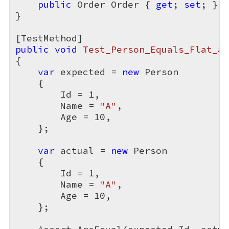
public
 Order Order { 
get
; 
set
; }

}

public
void
Test_Person_Equals_Flat_al
{

var
 expected = 
new
 Person

    {

        Id = 
1
,

        Name = 
"A"
,

        Age = 
10
,

    };

var
 actual = 
new
 Person

    {

        Id = 
1
,

        Name = 
"A"
,

        Age = 
10
,

    };
