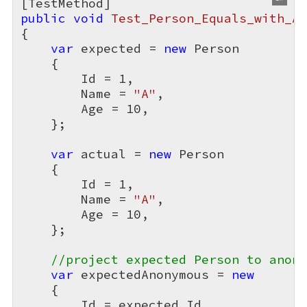
public
void
Test_Person_Equals_with_An
{

var
 expected = 
new
 Person

    {

        Id = 
1
,

        Name = 
"A"
,

        Age = 
10
,

    };

var
 actual = 
new
 Person

    {

        Id = 
1
,

        Name = 
"A"
,

        Age = 
10
,

    };

//project expected Person to anony
var
 expectedAnonymous = 
new
    {

        Id = expected.Id,
