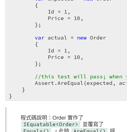
        {

            Id = 
1
,

            Price = 
10
,

        };

var
 actual = 
new
 Order

        {

            Id = 
1
,

            Price = 
10
,

        };

//this test will pass; when yo
        Assert.AreEqual(expected, actu
    }

}
程式碼說明：Order 實作了
並覆寫了
IEquatable<Order>
，此時
呼
Equals()
AreEqual()