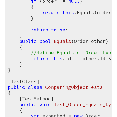
if
 (order != 
null
)

        {

return
this
.Equals(order);

        }

return
false
;

    }

public
bool
Equals
(
Order other
)

{

//define Equals of Order type 
return
this
.Id == other.Id && 
    }

}

public
class
ComparingObjectTests
{

    [TestMethod]

public
void
Test_Order_Equals_by_A
{

var
 expected = 
new
 Order
