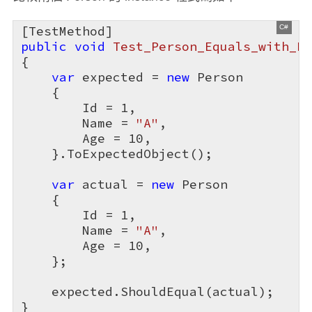
public
void
Test_Person_Equals_with_Ex
{

var
 expected = 
new
 Person

    {

        Id = 
1
,

        Name = 
"A"
,

        Age = 
10
,

    }.ToExpectedObject();

var
 actual = 
new
 Person

    {

        Id = 
1
,

        Name = 
"A"
,

        Age = 
10
,

    };

    expected.ShouldEqual(actual);

}