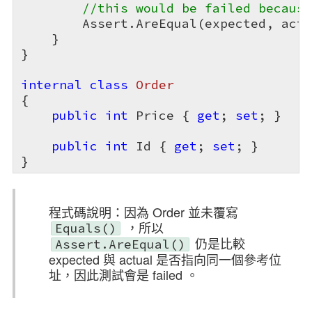
//this would be failed because
        Assert.AreEqual(expected, actu
    }

}

internal
class
Order
{

public
int
 Price { 
get
; 
set
; }

public
int
 Id { 
get
; 
set
; }

}
程式碼說明：因為 Order 並未覆寫
，所以
Equals()
仍是比較
Assert.AreEqual()
expected 與 actual 是否指向同一個參考位
址，因此測試會是 failed 。