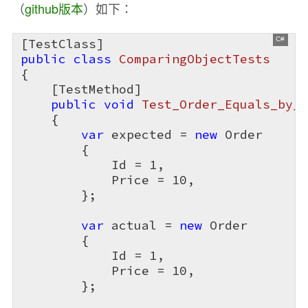
（
github版本
）如下：
public
class
ComparingObjectTests
{

    [TestMethod]

public
void
Test_Order_Equals_by_A
{

var
 expected = 
new
 Order

        {

            Id = 
1
,

            Price = 
10
,

        };

var
 actual = 
new
 Order

        {

            Id = 
1
,

            Price = 
10
,

        };
