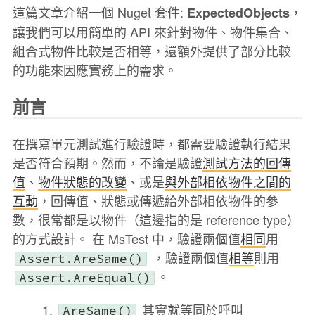
這篇文章介紹一個 Nuget 套件:
，
ExpectedObjects
讓我們可以用簡單的 API 來針對物件、物件集合、
組合式物件比較是否相等，還額外提供了部分比較
的功能來因應實務上的需求。
前言
在撰寫單元測試進行驗證時，都需要驗證執行結果
是否符合預期。然而，不論是驗證
測試方法的回傳
值
、
物件狀態的改變
、或是
與外部相依物件之間的
互動
，回傳值、狀態或傳遞給外部相依物件的參
數，很常都是以物件（這邊指的是 reference type）
的方式設計。 在 MsTest 中，驗證兩個值
相同
用
，驗證兩個值
相等
則用
Assert.AreSame()
。
Assert.AreEqual()
其實就等同於呼叫
AreSame()