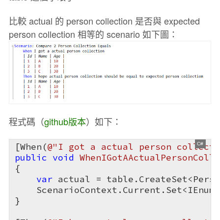
比較 actual 的 person collection 是否與 expected
person collection 相等的 scenario 如下圖：
程式碼（
github版本
）如下：
[When(
@"I got a actual person collecti
public
void
WhenIGotAActualPersonColle
{

var
 actual = table.CreateSet<Perso
    ScenarioContext.Current.Set<IEnume
}
