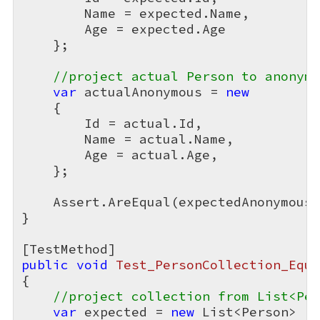
        Name = expected.Name,

        Age = expected.Age

    };

//project actual Person to anonymo
var
 actualAnonymous = 
new
    {

        Id = actual.Id,

        Name = actual.Name,

        Age = actual.Age,

    };

    Assert.AreEqual(expectedAnonymous,
}

public
void
Test_PersonCollection_Equa
{

//project collection from List<Per
var
 expected = 
new
 List<Person>
