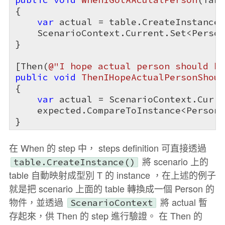
{

var
 actual = table.CreateInstance<
    ScenarioContext.Current.Set<Person
}

[Then(
@"I hope actual person should be
public
void
ThenIHopeActualPersonShoul
{

var
 actual = ScenarioContext.Curre
    expected.CompareToInstance<Person>
}
在 When 的 step 中， steps definition 可直接透過
將 scenario 上的
table.CreateInstance
()
table 自動映射成型別 T 的 instance ，在上述的例子
就是把 scenario 上面的 table 轉換成一個 Person 的
物件，並透過
將 actual 暫
ScenarioContext
存起來，供 Then 的 step 進行驗證。 在 Then 的