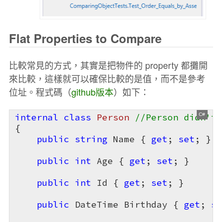
Flat Properties to Compare
比較常見的方式，其實是把物件的 property 都攤開
來比較，這樣就可以確保比較的是值，而不是參考
位址。程式碼（
github版本
）如下：
internal
class
Person
//Person didn't 
{

public
string
 Name { 
get
; 
set
; }

public
int
 Age { 
get
; 
set
; }

public
int
 Id { 
get
; 
set
; }

public
 DateTime Birthday { 
get
; 
se