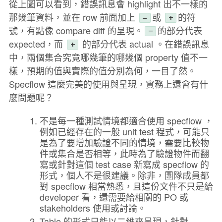
從上圖可以看到，錯誤訊息會 highlight 出不一樣的
那幾筆資料，並在 row 前面加上
或
的符
–
+
號，有點像 compare diff 的呈現。
的部分代表
-
expected，而
的部分代表 actual 。在錯誤訊息
+
中，兩個集合究竟哪幾筆的哪幾個 property 值不一
樣，預期的值與實際的值分別為何，一目了然。
Specflow 這麼完美的使用與呈現，實務上還會有什
麼問題呢？
不是每一種測試情境都適合使用 specflow ，
例如已經存在的一般 unit test 程式，可能只
是為了要增加驗證不同的情境，需要比較物
件或集合是否相等，此時為了驗證物件而翻
寫或針對這個 test case 新寫成 specflow 的
形式，個人不是很建議。除非，團隊成員都
對 specflow 相當熟悉，且這份文件不只是給
developer 看，還需要給相關的 PO 或
stakeholders 使用或討論。
Table 的形式只能以二維來呈現，針對