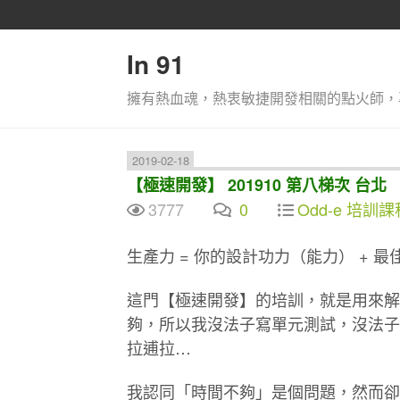
In 91
擁有熱血魂，熱衷敏捷開發相關的點火師，
2019-02-18
【極速開發】 201910 第八梯次 台北
3777
0
Odd-e 培訓課
生產力 = 你的設計功力（能力） + 
這門【極速開發】的培訓，就是用來解
夠，所以我沒法子寫單元測試，沒法子重構，
拉逋拉…
我認同「時間不夠」是個問題，然而卻