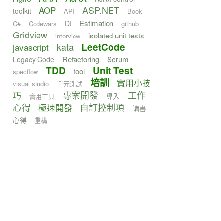
ASP.NET
AOP
toolkit
API
Book
Estimation
DI
C#
Codewars
github
Gridview
isolated unit tests
interview
kata
LeetCode
javascript
Refactoring
Scrum
Legacy Code
TDD
Unit Test
tool
specflow
培訓
實用小技
visual studio
單元測試
專案開發
工作
巧
導入
實用工具
心得
自訂控制項
極速開發
讀書
心得
重構