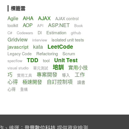
標籤雲
AHA
AJAX
Agile
AJAX control
ASP.NET
AOP
toolkit
API
Book
Estimation
DI
C#
Codewars
github
Gridview
isolated unit tests
interview
kata
LeetCode
javascript
Refactoring
Scrum
Legacy Code
TDD
Unit Test
tool
specflow
培訓
實用小技
visual studio
單元測試
專案開發
工作
巧
導入
實用工具
心得
自訂控制項
極速開發
讀書
心得
重構
作、維運；
登豐數位科技
提供資安檢測