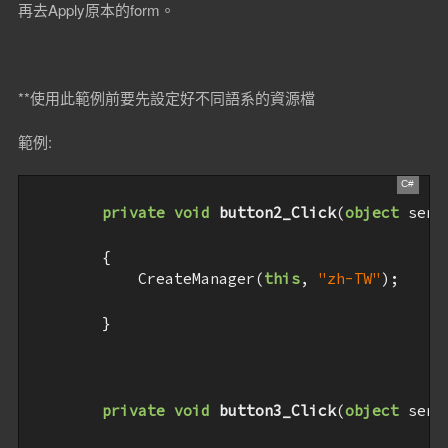
再去Apply原本的form。
**使用此範例前要先設定好不同語系的資源檔
範例:
private
void
button2_Click
(
object
 send
{           

            CreateManager(
this
, 
"zh-TW"
);

        }

private
void
button3_Click
(
object
 send