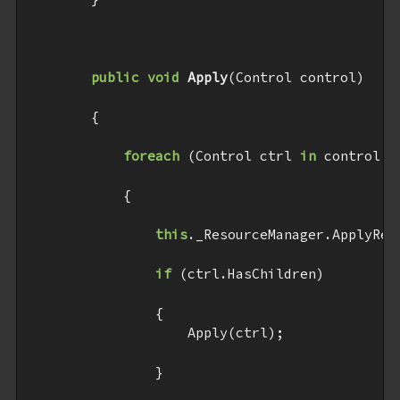
public
void
Apply
(
Control control
)

{

foreach
 (Control ctrl 
in
 control.Co
            {

this
._ResourceManager.ApplyRes
if
 (ctrl.HasChildren)

                {

                    Apply(ctrl);

                }
