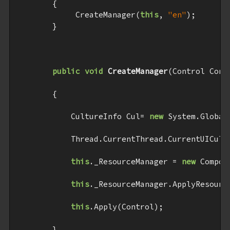
{

             CreateManager(
this
, 
"en"
);

        }

public
void
CreateManager
(
Control Cont
{

            CultureInfo Cul= 
new
 System.Global
            Thread.CurrentThread.CurrentUICultu
this
._ResourceManager = 
new
 Compon
this
._ResourceManager.ApplyResourc
this
.Apply(Control);

        }
