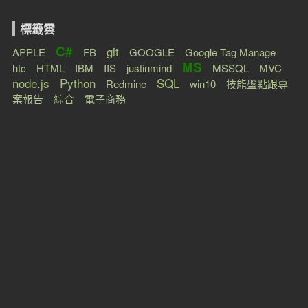
C#數字格式化
C# MAIL驗證
C# EXCEL 匯入欄位空白
自動發送mail
KeyEventArgs.KeyCode 屬性
MS SQL單筆長度限制
WINFORM-如何設定不同的FORM為起始視窗
C#-對DataTable(DT)的某個欄位作加總
Winfrom 程式執行中，切換語系。
C# MVC CORE用 FromSqlRaw 的型態不合
C# dataGridView1_CellClick的事件
C# WINFORM datagridview顯示字型的樣式和顏色