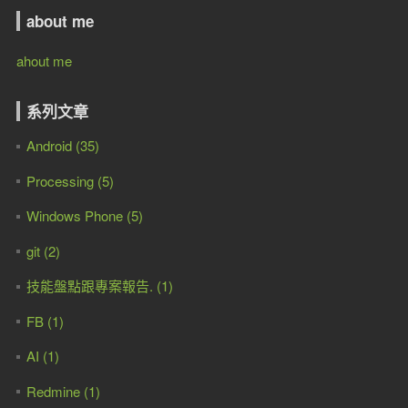
C# Gridview-指定「Cell」，並為編輯模式
C#-DataGridView由User自訂欄位順序，並可以保存
C#-DataGridView由User自訂欄位顯示，並可以保存
C# DataGridView 事件
C# DataGridView-Cell事件及順序
C#-Gridview直接依欄位名稱，及Excel的位置匯入
C#-mail寄送附件
C#-saveFileDialog指定副檔名
C#-發送mail by gmail
C#-下整個資料表的查詢後，取單筆資料
C#-PerformClick()