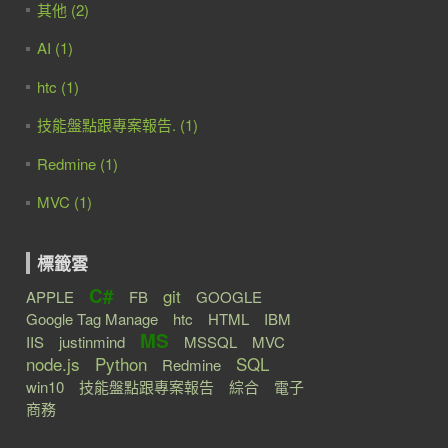
其他 (2)
Comparer.Default);

AI (1)
htc (1)
技能盤點跟專案報告. (1)
Redmine (1)
MVC (1)
標籤雲
C#
git
APPLE
FB
GOOGLE
Google Tag Manage
htc
HTML
IBM
MS
IIS
justinmind
MSSQL
MVC
node.js
Python
SQL
Redmine
win10
技能盤點跟專案報告
綜合
電子
商務