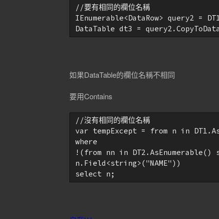
//要有相同的欄位名稱

IEnumerable<DataRow> query2 = DT
DataTable dt3 = query2.CopyToDat
如果DataTable的欄位名稱不相同
要用Contains
//沒有相同的欄位名稱

var tempExcept = from n in DT1.As
where

!(from nn in DT2.AsEnumerable() s
n.Field<string>("NAME"))

select n;