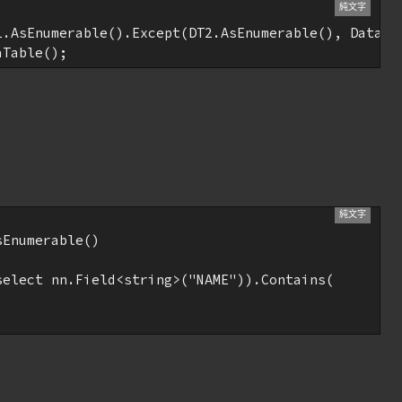
1.AsEnumerable().Except(DT2.AsEnumerable(), DataRow
aTable();
Enumerable()

elect nn.Field<string>("NAME")).Contains(
