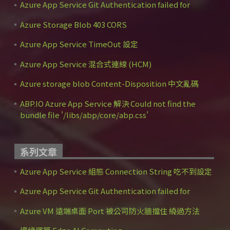
Azure App Service Git Authentication failed for
Azure Storage Blob 403 CORS
Azure App Service TimeOut 設定
Azure App Service 混合式連線 (HCM)
Azure storage blob Content-Disposition 中文亂碼
ABP.IO Azure App Service 解決 Could not find the
bundle file '/libs/abp/core/abp.css'
系列文章
Azure App Service 組態 Connection String 吃不到設定
Azure App Service Git Authentication failed for
Azure VM 遠端桌面 Port 被公司防火牆擋住 繞過方法