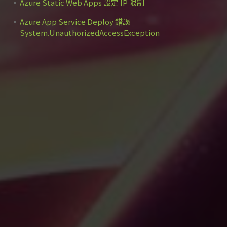
Azure Static Web Apps 設定 IP 限制
Azure App Service Deploy 錯誤
System.UnauthorizedAccessException