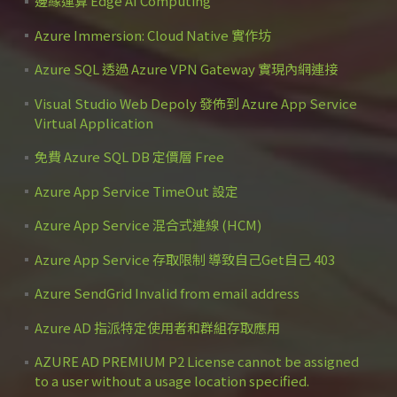
邊緣運算 Edge AI Computing
Azure Immersion: Cloud Native 實作坊
Azure SQL 透過 Azure VPN Gateway 實現內網連接
Visual Studio Web Depoly 發佈到 Azure App Service
Virtual Application
免費 Azure SQL DB 定價層 Free
Azure App Service TimeOut 設定
Azure App Service 混合式連線 (HCM)
Azure App Service 存取限制 導致自己Get自己 403
Azure SendGrid Invalid from email address
Azure AD 指派特定使用者和群組存取應用
AZURE AD PREMIUM P2 License cannot be assigned
to a user without a usage location specified.