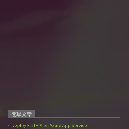
關聯文章
Deploy FastAPI on Azure App Service