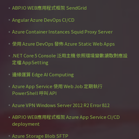
ABP.IO WEB應用程式框架 SendGrid
Angular Azure DevOps CI/CD
Azure Container Instances Squid Proxy Server
使用 Azure DevOps 發佈 Azure Static Web Apps
.NET Core 5 Console 泛用主機 依照環境變數讀取對應設
定檔 AppSetting
邊緣運算 Edge AI Computing
Azure App Service 使用 Web Job 定期執行
PowerShell 呼叫 API
Azure VPN Windows Server 2012 R2 Error 812
ABP.IO WEB應用程式框架 Azure App Service CI/CD
deployment
Azure Storage Blob SFTP