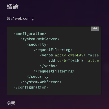
結論
設定 web.config
<
configuration
>
<
system.webServer
>
<
security
>
<
requestFiltering
>
<
verbs
applyToWebDAV
=
"false"
>
<
add
verb
=
"DELETE"
allowed
=
"
</
verbs
>
</
requestFiltering
>
</
security
>
</
system.webServer
>
</
configuration
>
參照