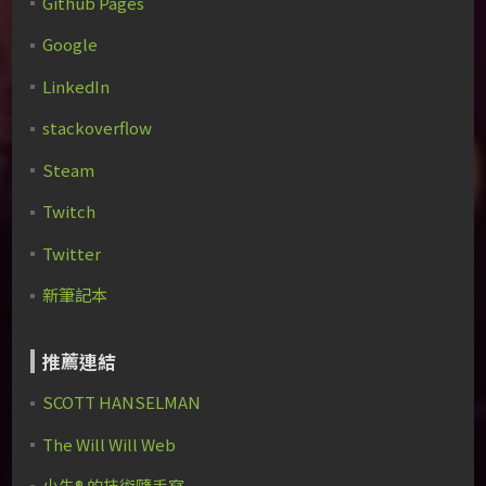
Github Pages
Google
LinkedIn
stackoverflow
Steam
Twitch
Twitter
新筆記本
推薦連結
SCOTT HANSELMAN
The Will Will Web
小朱® 的技術隨手寫