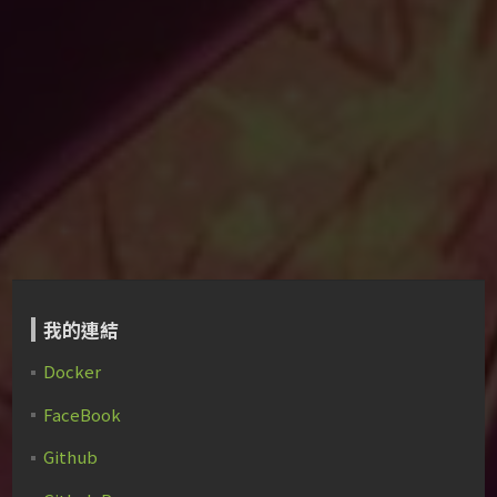
我的連結
Docker
FaceBook
Github