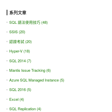
系列文章
SQL 語法使用技巧 (48)
SSIS (20)
認證考試 (20)
Hyper-V (18)
SQL 2014 (7)
Mantis Issue Tracking (6)
Azure SQL Managed Instance (5)
SQL 2016 (5)
Excel (4)
SQL Replication (4)