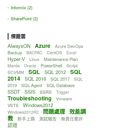
Informix (2)
SharePoint (2)
標籤雲
Azure
AlwaysON
Azure DevOps
Backup
CentOS
BACPAC
Excel
Hyper-V
Linux
Maintenance Plan
PowerShell
Script
Mantis
Oracle
SQL
SQL
SQL 2012
SCVMM
2014
SQL 2016
SQL 2017
SQL
2019
SQL Agent
SQL Database
SSDT
SSIS
SSRS
Trigger
Troubleshooting
Vmware
Windows2012
VSTS
問題處理
效能調
Windows2012R2
教
新手上路
測試報告
無責任書評
認證