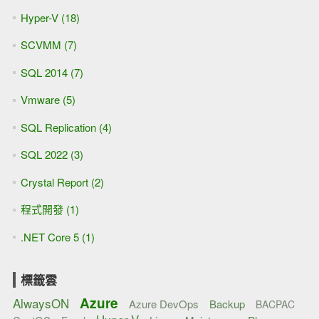
Hyper-V (18)
SCVMM (7)
SQL 2014 (7)
Vmware (5)
SQL Replication (4)
SQL 2022 (3)
Crystal Report (2)
程式開發 (1)
.NET Core 5 (1)
標籤雲
Azure
AlwaysON
Azure DevOps
Backup
BACPAC