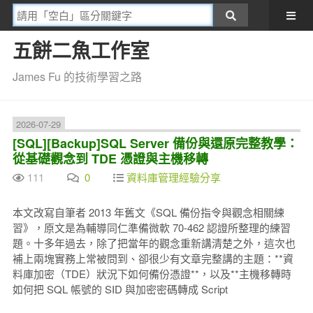
五餅二魚工作室
James Fu 的技術學習之路
2026-07-29
[SQL][Backup]SQL Server 備份與還原完整教學：
從基礎觀念到 TDE 憑證與主機移轉
111
0
資料庫管理經驗分享
本文改寫自筆者 2013 年舊文《SQL 備份指令與觀念相關練
習》，原文是為輔導同仁準備微軟 70-462 認證所整理的練習
題。十多年過去，除了把當年的觀念重新講清楚之外，這次也
補上兩塊實務上常被問到、卻很少有文章完整講的主題：**資
料庫加密（TDE）狀況下如何備份憑證**，以及**主機移轉時
如何把 SQL 帳號的 SID 與加密密碼轉成 Script