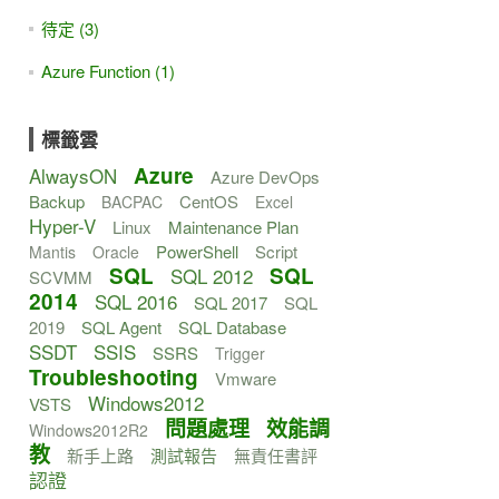
待定 (3)
Azure Function (1)
標籤雲
Azure
AlwaysON
Azure DevOps
Backup
CentOS
BACPAC
Excel
Hyper-V
Linux
Maintenance Plan
PowerShell
Script
Mantis
Oracle
SQL
SQL
SQL 2012
SCVMM
2014
SQL 2016
SQL 2017
SQL
2019
SQL Agent
SQL Database
SSDT
SSIS
SSRS
Trigger
Troubleshooting
Vmware
Windows2012
VSTS
問題處理
效能調
Windows2012R2
教
新手上路
測試報告
無責任書評
認證