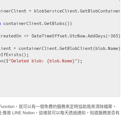
ainerClient = blobServiceClient.GetBlobContainerCli
n
 containerClient.GetBlobs())

CreatedOn <= DateTimeOffset.UtcNow.AddDays(-
365
))

ient = containerClient.GetBlobClient(blob.Name);

IfExists();

on($
"Deleted blob: {blob.Name}"
);

 Function，就可以有一個免費的服務來定時協助我來清除檔案。
 LINE Notion，這樣就可以每天透過通知，知道服務是否有