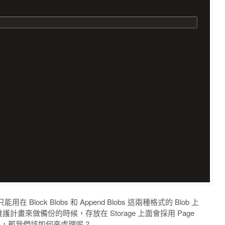
ck Blobs 和 Append Blobs 這兩種格式的 Blob 上
維護計畫來做備份的時候，存放在 Storage 上面會採用 Page
的，那我們該如何來處理呢 ?