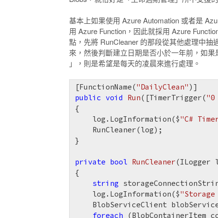
基本上如果使用 Azure Automation 或者
用 Azure Function，因此就採用 Azur
點，先將 RunCleaner 的那段從其他處理中抽過
來，然後判斷建立日期是否小於一年前，如果是的話
」，則是希望是每天的凌晨來進行處理。
[FunctionName(
"DailyClean"
public
void
Run
(
[TimerTrigger(
"0
{

    log.LogInformation($
"C# Time
    RunCleaner(log);

}

private
bool
RunCleaner
(
ILogger 
{

string
 storageConnectionStri
    log.LogInformation($
"Storage
    BlobServiceClient blobServic
foreach
 (BlobContainerItem c