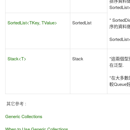
排序資料
SortedLis
* SortedD
SortedList<TKey, TValue>
SortedList
序的資料
SortedLis
Stack<T>
Stack
*這兩個型
在泛型.
*在大多數的
較Queue
其它參考 :
Generic Collections
When to Use Generic Collections