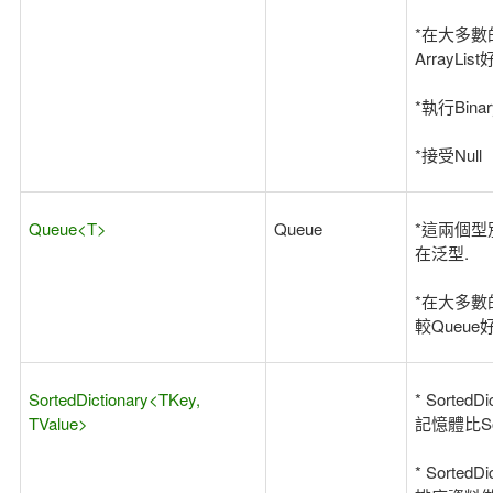
*在大多數的
ArrayLi
*執行Bina
*接受Null
Queue<T>
Queue
*這兩個型
在泛型.
*在大多數的
較Queue
SortedDictionary<TKey,
* SortedD
TValue>
記憶體比Sort
* SortedD