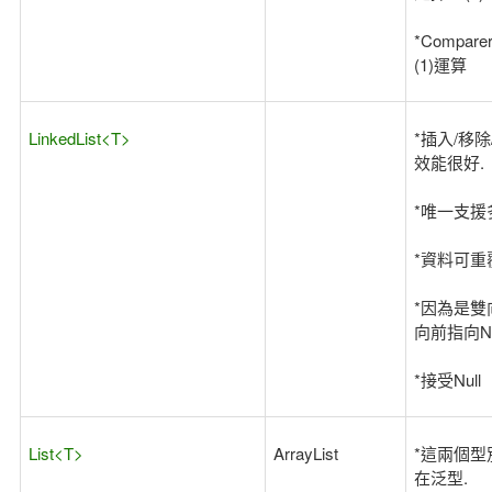
*Compar
(1)運算
LinkedList<T>
*插入/移除/
效能很好.
*唯一支援
*資料可重
*因為是雙
向前指向Ne
*接受Null
List<T>
ArrayList
*這兩個型
在泛型.