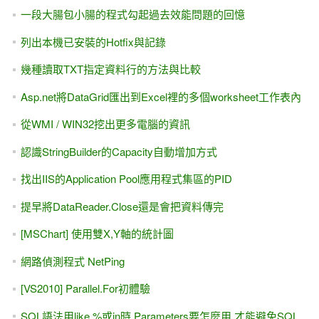
一段大腸包小腸的程式勾起過去效能問題的回憶
列出本機已安裝的Hotfix與記錄
幾種讀取TXT指定資料行的方法與比較
Asp.net將DataGrid匯出到Excel裡的多個worksheet工作表內
從WMI / WIN32挖出更多電腦的資訊
認識StringBuilder的Capacity自動增加方式
找出IIS的Application Pool應用程式集區的PID
提早將DataReader.Close還是會把資料傳完
[MSChart] 使用雙X,Y軸的統計圖
網路偵測程式 NetPing
[VS2010] Parallel.For初體驗
SQL語法用like %或in時,Parameters要怎麼用,才能避免SQL