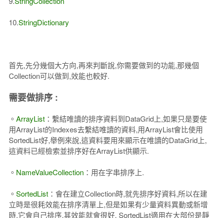
9.
StringCollection
10.
StringDictionary
首先,先分幾個大方向,再來判斷說,你需要做到的功能,那幾個
Collection可以做到,效能也較好.
需要做排序 :
。
ArrayList
：繫結唯讀的排序資料到DataGrid上,如果只是要使
用ArrayList的Indexes去繫結唯讀的資料,用ArrayList會比使用
SortedList好,舉例來說,這資料要用來顯示在唯讀的DataGrid上,
這資料已經檢索並排序好在ArrayList供顯示.
。
NameValueCollection
：用在字串排序上.
。
SortedList
：會在建立Collection時,就先排序好資料,所以在建
立時是很耗效能在排序清單上,但是如果有少量資料異動或新增
時,它會自己排序,其效能就會很好, SortedList適用在大部份是靜