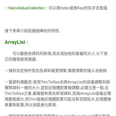
。
NameValueCollection
：可以用Index或是Key的名字去取值.
接下來再介紹這幾個陣列的特性.
ArrayList
:
可以動態依資料的新增,而去增加他的容量的大小,以下是
它的幾個使用建議.
。儲存自定物件型別及資料變更頻繁,需要頻繁的插入及刪除.
。當資料異動完,使用TrimToSize去將ArrayList的容量調整到與
實際資料一樣的大小,並對記憶體配置做調整,必需注意一點,在
TrimToSize之後,盡量避免再去新增資料,因為ArrayList容量必需
再動態變大,而Trim過後記憶體配置可能沒有空間拓大,記憶體會
再重新配置,所以效能會比較差.
。儲存排序過後的資料與使用ArrayList.BinarySearch進行有效