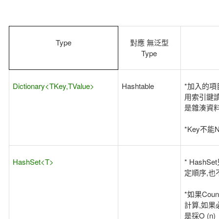
Type
對應 無泛型
Type
Dictionary<TKey,TValue>
Hashtable
*加入的項
用索引鍵讀
是雜湊資料
*Key不能Nu
HashSet<T>
* Hash
定順序,也
*如果Cou
計算,如果必
是採O (n)