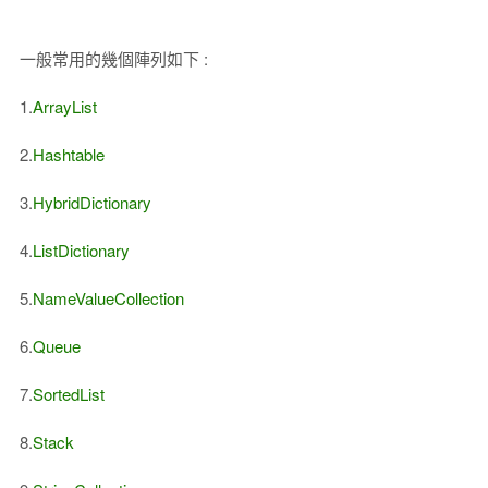
一般常用的幾個陣列如下 :
1.
ArrayList
2.
Hashtable
3.
HybridDictionary
4.
ListDictionary
5.
NameValueCollection
6.
Queue
7.
SortedList
8.
Stack