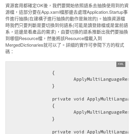
資源套用都確定OK後，我們要開始依照語系去抽換使用到的資
源檔，這部分要在App.xaml檔那邊去處理Application.Startup事
件進行抽換(在建構子進行抽換的動作是無效的)。抽換資源檔
時我們只要判斷是要切換到何語系(可能是讀登錄檔或是當前語
系，這邊是看產品的需求)，由要切換的語系推斷出我們要抽換
到哪個Resource檔，然後將該Resource檔載入到
MergedDictionaries就可以了。詳細的實作可參閱下方的程式
碼：
		{

			ApplyMultiLanguageResource();

		}

		private void ApplyMultiLanguageResource()

		{

			ApplyMultiLanguageResource(CultureInfo.CurrentCulture);

		}

		private void ApplyMultiLanguageResource(CultureInfo cultureInfo)
