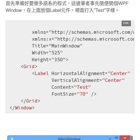
首先準備好要做多語系的程式，這邊筆者事先隨便開個WPF
Window，在上面放個Label元件，裡面打入"Test"字樣。
        xmlns="http://schemas.microsoft.com/win
        xmlns:x="http://schemas.microsoft.com/w
        Title="MainWindow"

        Width="525"

        Height="350">

<
Grid
>
<
Label
HorizontalAlignment
=
"Center"
VerticalAlignment
=
"Center"
Content
=
"Test"
FontSize
=
"70"
 />
</
Grid
>
</
Window
>