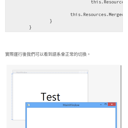
				this.Resources.MergedDictionaries.Remove(existsRD);

			this.Resources.MergedDictionaries.Add(rd);

		}

	}
實際運行後我們可以看到語系會正常的切換。