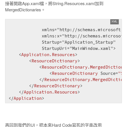
接著開啟App.xaml檔，將String.Resources.xaml加到
MergedDictionaries。
             xmlns="http://schemas.microsoft.co
             xmlns:x="http://schemas.microsoft.
             Startup="Application_Startup"

             StartupUri="MainWindow.xaml">

<
Application.Resources
>
<
ResourceDictionary
>
<
ResourceDictionary.MergedDictiona
<
ResourceDictionary
Source
=
"St
</
ResourceDictionary.MergedDiction
</
ResourceDictionary
>
</
Application.Resources
>
</
Application
>
再回到我們的UI，把本來Hard Code寫死的字串改用