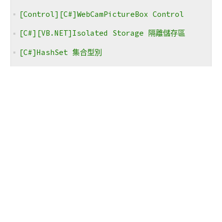
[Control][C#]WebCamPictureBox Control
[C#][VB.NET]Isolated Storage 隔離儲存區
[C#]HashSet 集合型別
[C#][VB.NET]壓縮.NET程式的記憶體用量
[C#][VB.NET]彩色圖片轉為黑白圖片
[C#][VB.NET]反轉圖片顏色
[C#][VB.NET]彩色濾鏡
[C#]Effective C# 條款一： 使用屬性代替公有欄位
[C#]Effective C# 條款二： 運行時常數優於編譯時
常數
[Performance][C#]StringBuilder與
String.Join串接字串時的效能比較