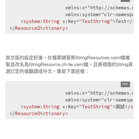
                    xmlns:x="http://schemas.mic
                    xmlns:system="clr-namespace
<
system:String
x:Key
=
"TestString"
>
Test
</
sy
</
ResourceDictionary
>
英文版的設定好後，在檔案總管將StringResources.xaml檔複
製並改名為StringResource.zh-tw.xaml檔，且將裡面的String資
源訂定的值翻譯成中文。像是下面這樣：
                    xmlns:x="http://schemas.mic
                    xmlns:system="clr-namespace
<
system:String
x:Key
=
"TestString"
>
測試
</
sys
</
ResourceDictionary
>