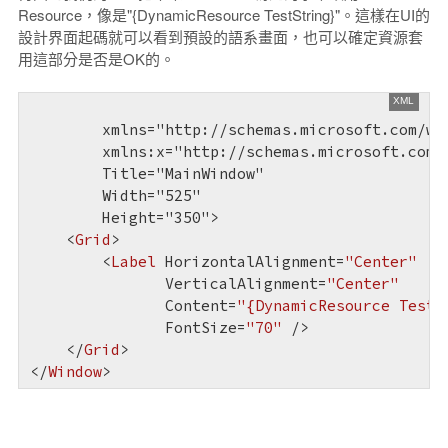
Resource，像是"{DynamicResource TestString}"。這樣在UI的
設計界面起碼就可以看到預設的語系畫面，也可以確定資源套
用這部分是否是OK的。
        xmlns="http://schemas.microsoft.com/win
        xmlns:x="http://schemas.microsoft.com/w
        Title="MainWindow"

        Width="525"

        Height="350">

<
Grid
>
<
Label
HorizontalAlignment
=
"Center"
VerticalAlignment
=
"Center"
Content
=
"{DynamicResource TestS
FontSize
=
"70"
 />
</
Grid
>
</
Window
>