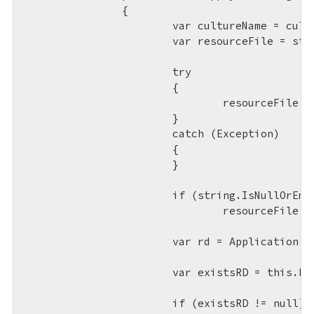
		{

			var cultureName = cultureInfo.Name;

			var resourceFile = string.Empty;

			try

			{

				resourceFile = @"StringResources." + cultureName + ".xaml ";

			}

			catch (Exception)

			{

			}

			if (string.IsNullOrEmpty(resourceFile))

				resourceFile = @"StringResources.xaml";

			var rd = Application.LoadComponent(new Uri(resourceFile, UriKind.Relative)) as ResourceDictionary;

			var existsRD = this.Resources.MergedDictionaries.Where(item => item.Source.OriginalString.Equals(resourceFile, StringComparison.CurrentCultureIgnoreCase)).FirstOrDefault();

			if (existsRD != null)
