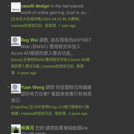
casulli design
In the fast-paced
world of online gaming, trust is an...
[日本百大名城攻略] 2024-04-05 86.大野城 |
maduka的技術日記 - 點部落
·
1 year ago
Reg Wei
請教, 若在現有的ASP.NET
Web (非MVC) 應用程式中加入
Azure AD帳號的登入整合功能,...
[Azure] 在現有的MVC應用程式中加入Azure AD帳
號的登入整合功能 | maduka的技術日記 - 點部
落
·
4 years ago
Yuan Weng
請問 你這個程式辨識臉
部的地方在哪? 看起來很像只有偵測
而已
[Cognitive] 在C#中使用Emgu.CV進行簡易的人臉
辨識 | maduka的技術日記 - 點部落
·
4 years ago
林美月
您好:請問如果單純給個link