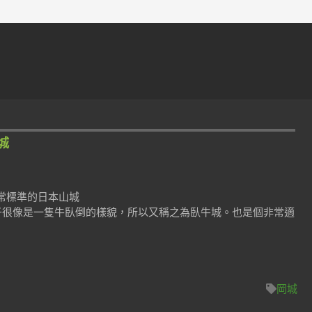
岡城
常標準的日本山城
樣子很像是一隻牛臥倒的樣貌，所以又稱之為臥牛城。也是個非常適
岡城