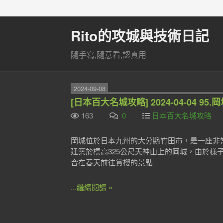
Rito的攻城與技術日記
隨手寫,隨意看,認真用
2024-09-08
[日本百大名城攻略] 2024-04-04 95.
163
0
日本百大名城攻略
岡城位於日本九州的大分縣竹田市，是一座非
建築於標高325公尺天神山上的岡城，由於
合在春天前往賞櫻的景點
...繼續閱讀 »