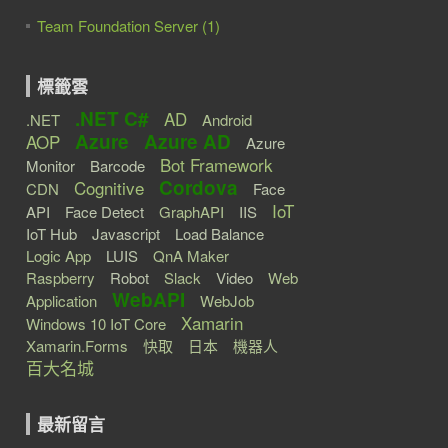
Team Foundation Server (1)
標籤雲
.NET C#
AD
.NET
Android
Azure
Azure AD
AOP
Azure
Bot Framework
Monitor
Barcode
Cordova
Cognitive
CDN
Face
IoT
API
Face Detect
GraphAPI
IIS
IoT Hub
Javascript
Load Balance
Logic App
LUIS
QnA Maker
Raspberry
Robot
Slack
Video
Web
WebAPI
Application
WebJob
Xamarin
Windows 10 IoT Core
Xamarin.Forms
快取
日本
機器人
百大名城
最新留言