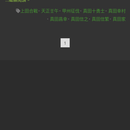
上田合戰
天正壬午
甲州征伐
真田十勇士
真田幸村
真田昌幸
真田信之
真田信繁
真田家
1