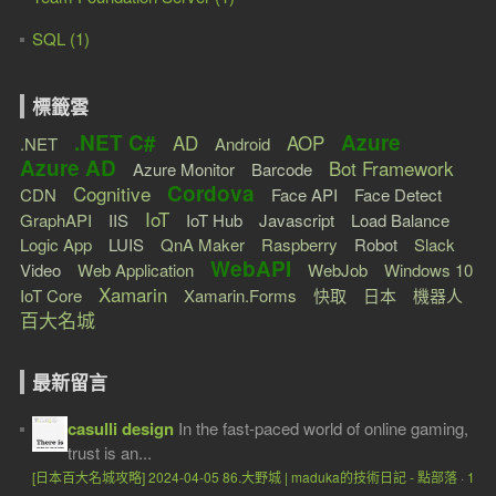
SQL (1)
標籤雲
.NET C#
Azure
AD
AOP
.NET
Android
Azure AD
Bot Framework
Azure Monitor
Barcode
Cordova
Cognitive
CDN
Face API
Face Detect
IoT
GraphAPI
IIS
IoT Hub
Javascript
Load Balance
Logic App
LUIS
QnA Maker
Raspberry
Robot
Slack
WebAPI
Video
Web Application
WebJob
Windows 10
Xamarin
IoT Core
Xamarin.Forms
快取
日本
機器人
百大名城
最新留言
casulli design
In the fast-paced world of online gaming,
trust is an...
[日本百大名城攻略] 2024-04-05 86.大野城 | maduka的技術日記 - 點部落
·
1