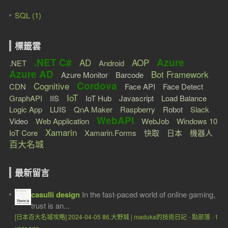
SQL (1)
標籤雲
.NET C#
Azure
AD
AOP
.NET
Android
Azure AD
Bot Framework
Azure Monitor
Barcode
Cordova
Cognitive
CDN
Face API
Face Detect
IoT
GraphAPI
IIS
IoT Hub
Javascript
Load Balance
Logic App
LUIS
QnA Maker
Raspberry
Robot
Slack
WebAPI
Video
Web Application
WebJob
Windows 10
Xamarin
IoT Core
Xamarin.Forms
快取
日本
機器人
百大名城
最新留言
casulli design
In the fast-paced world of online gaming,
trust is an...
[日本百大名城攻略] 2024-04-05 86.大野城 | maduka的技術日記 - 點部落
·
1
year ago