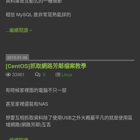
資料庫是互動式的一種環節
相信 MySQL 是非常耳熟能詳的
...繼續閱讀 »
2015-01-06
[CentOS]抓取網路芳鄰檔案教學
33461
0
Linux
有時候家裡面的電腦不只一部
甚至家裡還裝有NAS
想要互相抓取資料除了使用USB之外大概最平凡的就是使用區
域網路(網路芳鄰)互丟
...繼續閱讀 »