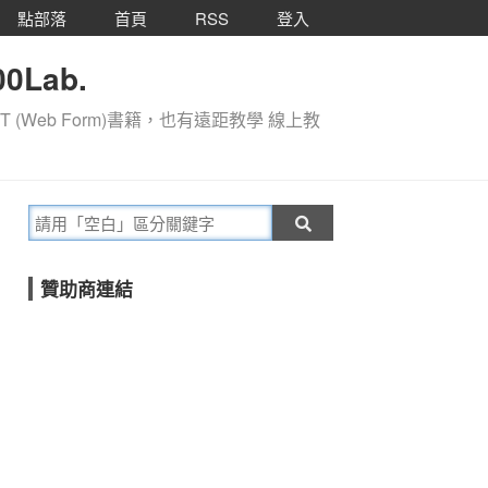
點部落
首頁
RSS
登入
0Lab.
T (Web Form)書籍，也有遠距教學 線上教
贊助商連結