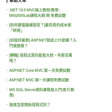
重點文章
.NET 10.0 MVC線上教程/教學 -
MIS2000Lab課程大綱 與 免費試聽
[如何選電腦補習班？]最昂貴的成本是
「師資」
[自我評量表] ASP.NET我該上什麼課？入
門或進階？
[轉職] 寫程式真的能發大財、年薪百萬
嗎？
ASP.NET Core MVC 第一天免費試聽
ASP.NET MVC 第一天課程免費試聽
MS SQL Server資料庫簡易入門(影片教
學)
我是怎麼開始寫程式的？