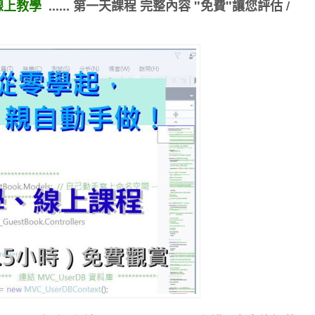
C 線上教學
...... 第一天課程 完整內容 "免費"讓您評估 /