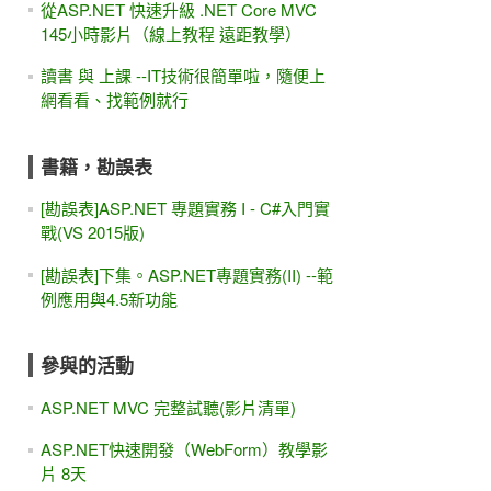
從ASP.NET 快速升級 .NET Core MVC
145小時影片（線上教程 遠距教學）
讀書 與 上課 --IT技術很簡單啦，隨便上
網看看、找範例就行
書籍，勘誤表
[勘誤表]ASP.NET 專題實務 I - C#入門實
戰(VS 2015版)
[勘誤表]下集。ASP.NET專題實務(II) --範
例應用與4.5新功能
參與的活動
ASP.NET MVC 完整試聽(影片清單)
ASP.NET快速開發（WebForm）教學影
片 8天