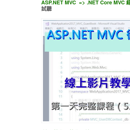
ASP.NET MVC => .NET Core MV
試聽