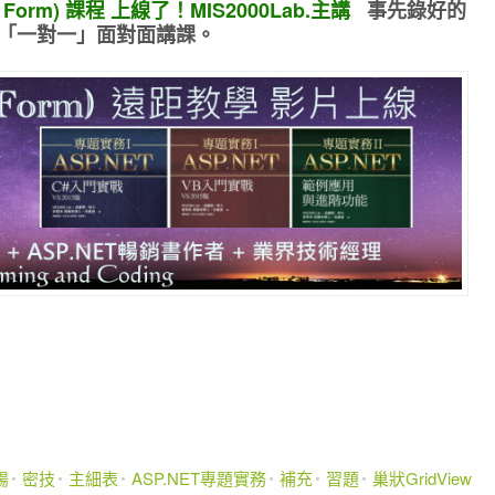
 Form) 課程 上線了！MIS2000Lab.主講
事先錄好的
「一對一」面對面講課
。
腸
密技
主細表
ASP.NET專題實務
補充
習題
巢狀GridView