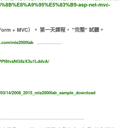
8%8B%E8%A9%95%E5%83%B9-asp-net-mvc-
orm + MVC）。
第一天課程， "完整" 試聽。
k.com/mis2000lab
......................
IPPf6tvsNG8zX3u1LddvA/
6/03/14/2008_2015_mis2000lab_sample_download
...........................................................................