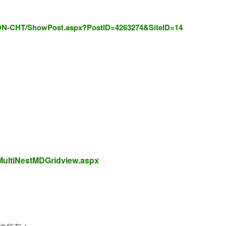
SDN-CHT/ShowPost.aspx?PostID=4263274&SiteID=14
MultiNestMDGridview.aspx