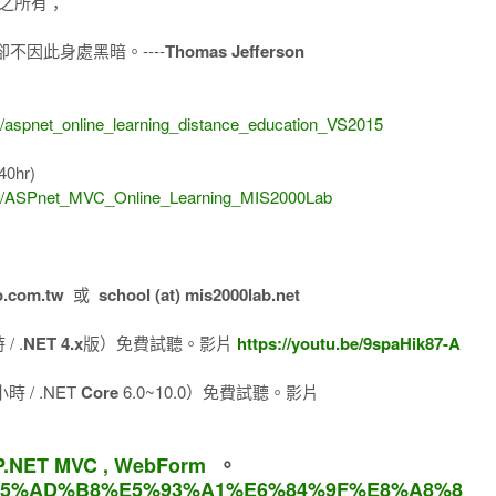
之所有；
因此身處黑暗。----
Thomas Jefferson
)
1/aspnet_online_learning_distance_education_VS2015
40hr)
8/14/ASPnet_MVC_Online_Learning_MIS2000Lab
o.com.tw
或
school (at) mis2000lab.net
/ .
NET 4.x
版）免費試聽。影片
https://youtu.be/9spaHik87-A
 / .NET
Core
6.0~10.0）免費試聽。影片
.NET MVC , WebForm
。
om/%E5%AD%B8%E5%93%A1%E6%84%9F%E8%A8%8