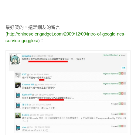
最好笑的，還是網友的留言
(
http://chinese.engadget.com/2009/12/09/intro-of-google-nes-
service-goggles/
)：