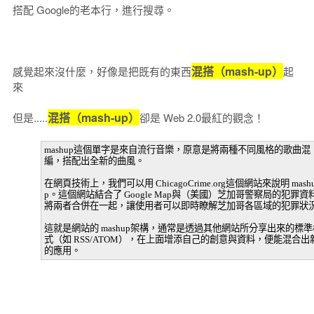
搭配 Google的老本行，進行搜尋。
混搭（mash-up）
感覺起來沒什麼，好像是把既有的東西
起
來
混搭（mash-up）
但是.....
卻是 Web 2.0最紅的觀念！
mashup這個單字是來自流行音樂，原意是將兩種不同風格的歌曲混
編，搭配出全新的曲風。
在網頁技術上，我們可以用 ChicagoCrime.org這個網站來說明 mash
p。這個網站結合了 Google Map與（美國）芝加哥警察局的犯罪資
將兩者合併在一起，讓使用者可以即時瞭解芝加哥各區域的犯罪狀
這就是網站的 mashup架構，通常是透過其他網站所分享出來的標準
式（如 RSS/ATOM），在上面增添自己的創意與資料，便能混合出
的應用。