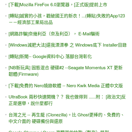
[下載]Mozilla FireFox 6.0瀏覽器，[正式版]提前上市
[轉貼]誠實的小孩，戳破國王的新衣！...(轉貼)失敗的App123
－－經濟部工業局出品
[網路詐騙]奈幾利亞（奈及利亞）， E-Mail騙術
[Windows減肥大法]還我漂漂拳 之 Windows底下 Installer目錄
[轉貼]新聞-- Google資料中心 落腳台灣彰化
[NB新玩具] 固態混合 硬碟#2 --Seagate Momentus XT 更新
韌體(Firmware)
[下載]免費的 Nero燒錄軟體 -- Nero Kwik Media 正體中文版
UltraBook 兩秒快速開機？？ 我也做得到 ......附： [政治文]反
正是選舉，說什麼都行
台灣之光 -- 再生龍 (Clonezilla)。比 Ghost更棒的、免費的、
中文介面的 硬碟備份與還原