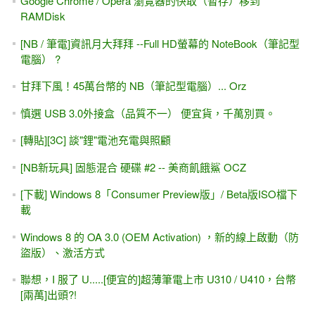
Google Chrome / Opera 瀏覽器的快取（暫存）移到
RAMDisk
[NB / 筆電]資訊月大拜拜 --Full HD螢幕的 NoteBook（筆記型
電腦） ?
甘拜下風！45萬台幣的 NB（筆記型電腦）... Orz
慎選 USB 3.0外接盒（品質不一） 便宜貨，千萬別買。
[轉貼][3C] 談"鋰"電池充電與照顧
[NB新玩具] 固態混合 硬碟 #2 -- 美商飢餓鯊 OCZ
[下載] Windows 8「Consumer Preview版」/ Beta版ISO檔下
載
Windows 8 的 OA 3.0 (OEM Activation) ，新的線上啟動（防
盜版）、激活方式
聯想，I 服了 U.....[便宜的]超薄筆電上市 U310 / U410，台幣
[兩萬]出頭?!