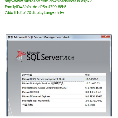
http://www.microsoft.com/downloads/details.aspx?
FamilyID=8fbfc1de-d25e-4790-88b5-
7dda1f1d4e17&displayLang=zh-tw