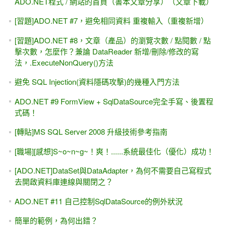
ADO.NET程式 / 網站的首頁（書本文章分享）（文章下載）
[習題]ADO.NET #7，避免相同資料 重複輸入（重複新增）
[習題]ADO.NET #8，文章（產品）的瀏覽次數 / 點閱數 / 點
擊次數，怎麼作？兼論 DataReader 新增/刪除/修改的寫
法，.ExecuteNonQuery()方法
避免 SQL Injection(資料隱碼攻擊)的幾種入門方法
ADO.NET #9 FormView + SqlDataSource完全手寫、後置程
式碼！
[轉貼]MS SQL Server 2008 升級技術參考指南
[職場][感想]S~o~n~g~！爽！......系統最佳化（優化）成功！
[ADO.NET]DataSet與DataAdapter，為何不需要自己寫程式
去開啟資料庫連線與關閉之？
ADO.NET #11 自己控制SqlDataSource的例外狀況
簡單的範例，為何出錯？