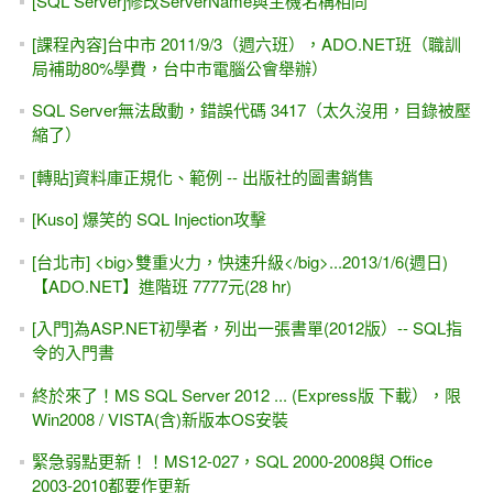
[SQL Server]修改ServerName與主機名稱相同
[課程內容]台中市 2011/9/3（週六班），ADO.NET班（職訓
局補助80%學費，台中市電腦公會舉辦）
SQL Server無法啟動，錯誤代碼 3417（太久沒用，目錄被壓
縮了）
[轉貼]資料庫正規化、範例 -- 出版社的圖書銷售
[Kuso] 爆笑的 SQL Injection攻擊
[台北市] <big>雙重火力，快速升級</big>...2013/1/6(週日)
【ADO.NET】進階班 7777元(28 hr)
[入門]為ASP.NET初學者，列出一張書單(2012版）-- SQL指
令的入門書
終於來了！MS SQL Server 2012 ... (Express版 下載），限
Win2008 / VISTA(含)新版本OS安裝
緊急弱點更新！！MS12-027，SQL 2000-2008與 Office
2003-2010都要作更新