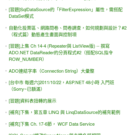
[習題]SqlDataSource的「FilterExpression」屬性，需搭配
DataSet模式
自動化投票區、網路問卷、問卷調查，如何規劃與設計？#2
（程式篇）動態產生畫面與控制項
[習題]上集 Ch 14-4 (Repeater與 ListView版) -- 撰寫
ADO.NET DataReader的分頁程式#2（搭配SQL指令
ROW_NUMBER）
ADO連結字串（Connection String）大彙整
[台中市 每週六]2011/10/22，ASP.NET 48小時 入門班
（Sorry~已額滿）
[習題]資料表扭轉的展示
[補充]下集，第五章 LINQ 與 LinqDataSource的補充範例
[補充]下集 Ch. 17-6節， WCF Data Service