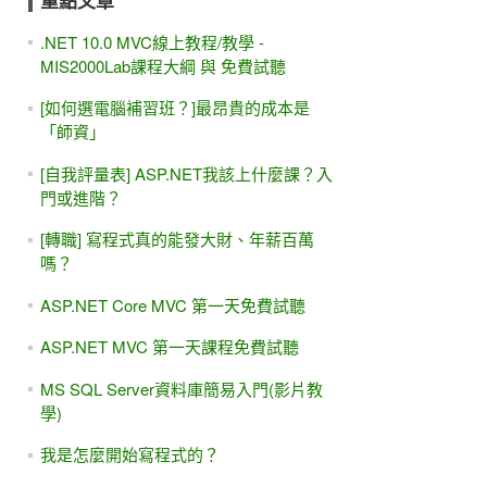
重點文章
.NET 10.0 MVC線上教程/教學 -
MIS2000Lab課程大綱 與 免費試聽
[如何選電腦補習班？]最昂貴的成本是
「師資」
[自我評量表] ASP.NET我該上什麼課？入
門或進階？
[轉職] 寫程式真的能發大財、年薪百萬
嗎？
ASP.NET Core MVC 第一天免費試聽
ASP.NET MVC 第一天課程免費試聽
MS SQL Server資料庫簡易入門(影片教
學)
我是怎麼開始寫程式的？