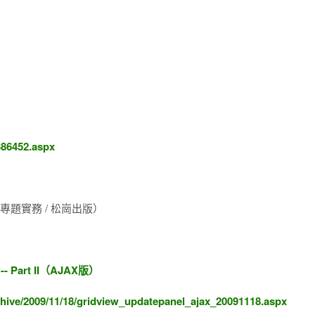
386452.aspx
.0 專題實務 / 松崗出版）
- Part II（AJAX版）
hive/2009/11/18/gridview_updatepanel_ajax_20091118.aspx