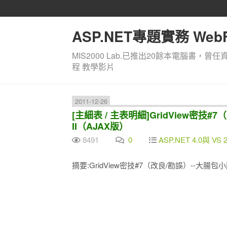
ASP.NET專題實務 WebF
MIS2000 Lab.已推出20餘本電腦書，曾任
程 教學影片
2011-12-26
[主細表 / 主表明細]GridView密技#7（改
II（AJAX版）
8491
0
ASP.NET 4.0與 VS 
摘要:GridView密技#7（改良/勘誤）--大腸包小腸 / 