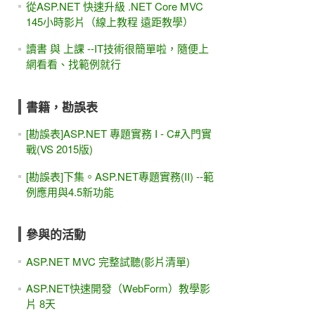
從ASP.NET 快速升級 .NET Core MVC
145小時影片（線上教程 遠距教學）
讀書 與 上課 --IT技術很簡單啦，隨便上
網看看、找範例就行
書籍，勘誤表
[勘誤表]ASP.NET 專題實務 I - C#入門實
戰(VS 2015版)
[勘誤表]下集。ASP.NET專題實務(II) --範
例應用與4.5新功能
參與的活動
ASP.NET MVC 完整試聽(影片清單)
ASP.NET快速開發（WebForm）教學影
片 8天