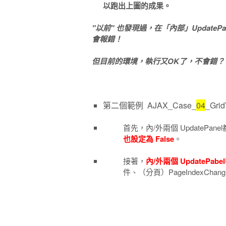
以跑出上圖的成果。
"以前" 也發現過，在「內部」UpdatePan
會報錯！
但目前的環境，執行又OK了，不會錯？
第二個範例 AJAX_Case_
04
_Gri
首先，內/外兩個 UpdatePane
也設定為 False
。
接著，
內/外兩個 UpdatePabel
件、（分頁）PageIndexChan