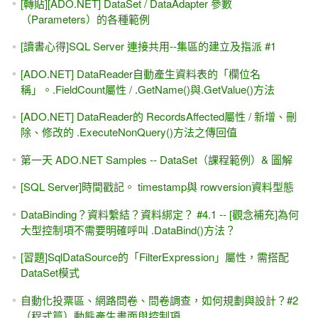
[轉貼][ADO.NET] DataSet / DataAdapter 參數
（Parameters）的各種範例
[讀書心得]SQL Server 連接共用--集區的建立及指派 #1
[ADO.NET] DataReader自動產生資料表的「欄位名
稱」。.FieldCount屬性 / .GetName()與.GetValue()方法
[ADO.NET] DataReader的 RecordsAffected屬性 / 新增、刪
除、修改的 .ExecuteNonQuery()方法之傳回值
第一天 ADO.NET Samples -- DataSet（課程範例）& 圖解
[SQL Server]時間戳記。 timestamp與 rowversion資料型態
DataBinding？資料繫結？資料綁定？ #4.1 -- [觀念補充]為何
大型控制項不需要明確呼叫 .DataBind()方法？
[習題]SqlDataSource的「FilterExpression」屬性，需搭配
DataSet模式
自動化投票區、網路問卷、問卷調查，如何規劃與設計？#2
（程式篇）動態產生畫面與控制項