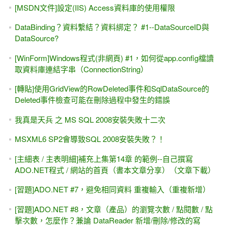
[MSDN文件]設定(IIS) Access資料庫的使用權限
DataBinding？資料繫結？資料綁定？ #1--DataSourceID與
DataSource?
[WinForm]Windows程式(非網頁) #1，如何從app.config檔讀
取資料庫連結字串（ConnectionString）
[轉貼]使用GridView的RowDeleted事件和SqlDataSource的
Deleted事件檢查可能在刪除過程中發生的錯誤
我真是天兵 之 MS SQL 2008安裝失敗十二次
MSXML6 SP2會導致SQL 2008安裝失敗？！
[主細表 / 主表明細]補充上集第14章 的範例--自己撰寫
ADO.NET程式 / 網站的首頁（書本文章分享）（文章下載）
[習題]ADO.NET #7，避免相同資料 重複輸入（重複新增）
[習題]ADO.NET #8，文章（產品）的瀏覽次數 / 點閱數 / 點
擊次數，怎麼作？兼論 DataReader 新增/刪除/修改的寫