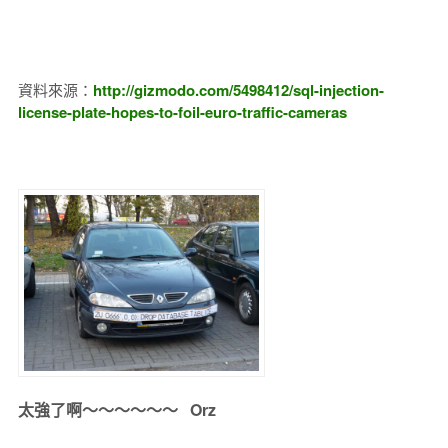
資料來源：
http://gizmodo.com/5498412/sql-injection-
license-plate-hopes-to-foil-euro-traffic-cameras
太強了啊～～～～～～ Orz